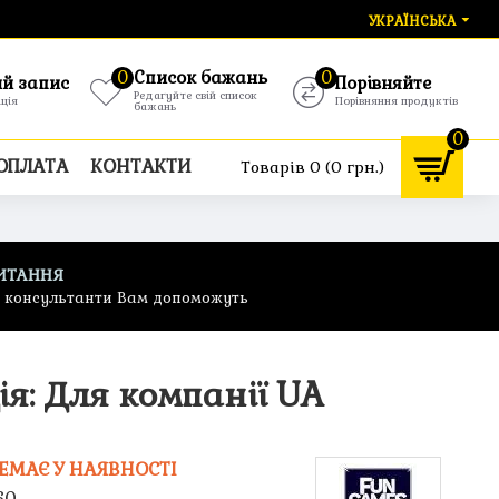
УКРАЇНСЬКА
0
Список бажань
0
ий запис
Порівняйте
Редагуйте свій список
ація
Порівняння продуктів
бажань
0
 ОПЛАТА
КОНТАКТИ
Товарів 0 (0 грн.)
ИТАННЯ
ф консультанти Вам допоможуть
ія: Для компанії UA
ЕМАЄ У НАЯВНОСТІ
60