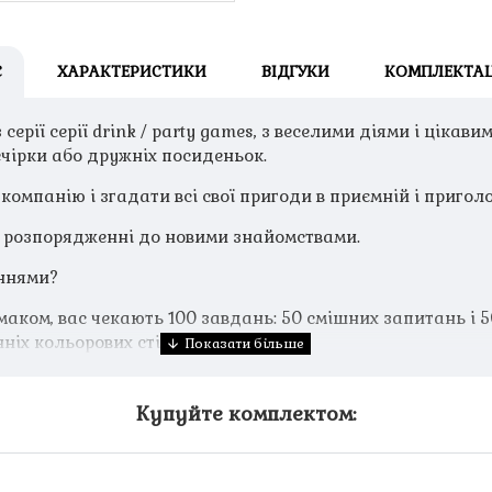
С
ХАРАКТЕРИСТИКИ
ВІДГУКИ
КОМПЛЕКТАЦ
 серії серії drink / party games, з веселими діями і цікав
ечірки або дружніх посиденьок.
 компанію і згадати всі свої пригоди в приємній і приго
у розпорядженні до новими знайомствами.
аннями?
смаком, вас чекають 100 завдань: 50 смішних запитань і
ніх кольорових стіках.
Купуйте комплектом: