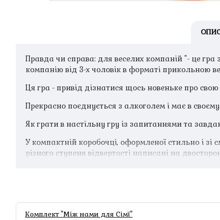
ОПИ
Правда чи справа: для веселих компаній "- це гра з
компанію від 3-х чоловік в форматі прикольною в
Ця гра - привід дізнатися щось новеньке про свою
Прекрасно поєднується з алкоголем і має в своєм
Як грати в настільну гру із запитаннями та завд
У компактній коробочці, оформленої стильно і зі 
різного ступеня відвертості написані на двосторон
Комплект "Між нами для Сімї"