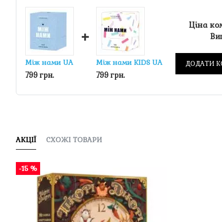
Ціна ко
+
Виг
Між нами UA
Між нами KIDS UA
ДОДАТИ К
799 грн.
799 грн.
АКЦІЇ
СХОЖІ ТОВАРИ
-15 %