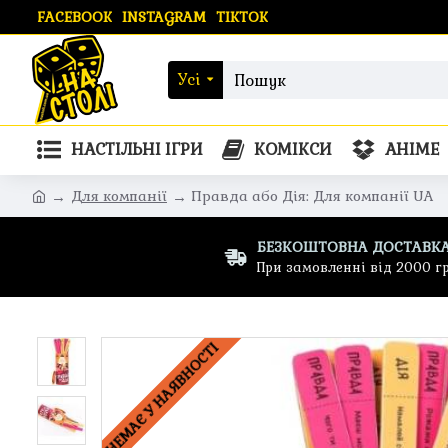
FACEBOOK
INSTAGRAM
TIKTOK
Усі
НАСТІЛЬНІ ІГРИ
КОМІКСИ
АНІМЕ
Для компанії
Правда або Дія: Для компанії UA
БЕЗКОШТОВНА ДОСТАВК
При замовленні від 2000 г
НЕМАЄ У НАЯВНОСТІ