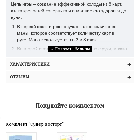
Цель игры – создание эффективной колоды из 8 карт,
атака крепостей соперника и снижение его здоровья до
нуля.
В первой фазе игрок получает такое количество
маны, которое соответствует количеству карт в
руке. Мана используется во 2 и 3 фазе.
Во второй фазе, разыгрывая существо с руки, можно
выбрать одно из первых четырех в линии (крепости
не учитываются). Разыгранные
ХАРАКТЕРИСТИКИ
существа размещаются в крайнюю позицию позади
остальных существ.
ОТЗЫВЫ
В третьей фазе происходит атака соперника
поочередно существами из первой и второй линии.
При получении повреждения атакуемый игрок
должен переместить карту башни или замка с её
Покупайте комплектом
позиции слева направо. Если здание достигает
крайнего правого положения – оно разрушено.
Комплект "Супер восторг"
Рекомендуем всю серию Битвы колод для фанатов
быстрых карточных игр. Также хорошей идеей будет
использовать генератор колод на сайте производителя