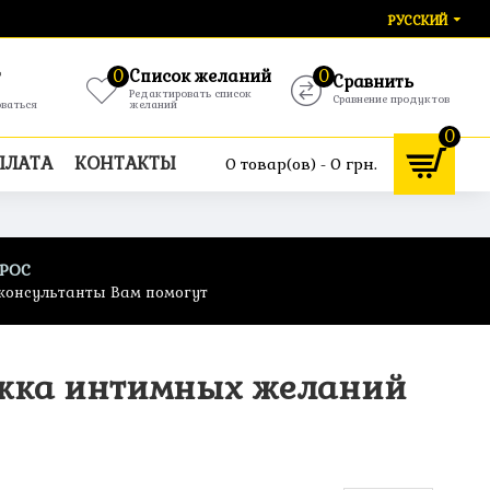
РУССКИЙ
т
0
Список желаний
0
Сравнить
Редактировать список
Сравнение продуктов
оваться
желаний
0
ПЛАТА
КОНТАКТЫ
0 товар(ов) - 0 грн.
ПРОС
консультанты Вам помогут
ижка интимных желаний