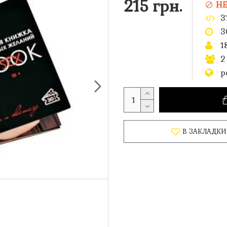
215 грн.
НЕ
3
3
1
2
р
В ЗАКЛАДКИ