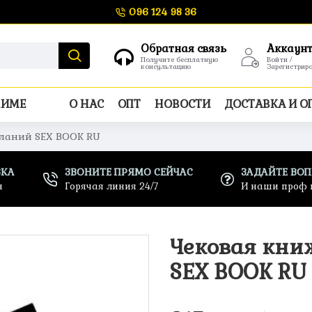
096 124 98 36
Обратная связь
Аккаун
Получите бесплатную
Войти /
консультацию
Зарегистрир
НИМЕ
О НАС
ОПТ
НОВОСТИ
ДОСТАВКА И О
ланий SEX BOOK RU
ВКА
ЗВОНИТЕ ПРЯМО СЕЙЧАС
ЗАДАЙТЕ ВО
н
Горячая линия 24/7
И наши проф 
Чековая кн
SEX BOOK RU