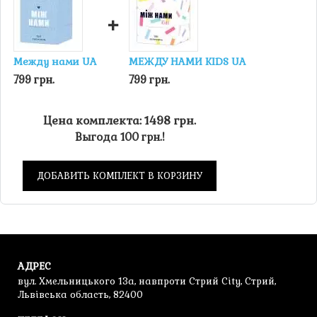
переворачиваются. Если ряд составлен правильно,
то есть процентное содержание текущего цвета
+
постепенно увеличивается, карта-указатель выдается
предыдущему игроку (выложившему последнюю
Между нами UA
МЕЖДУ НАМИ KIDS UA
карту). Если игрок нашел ошибку, он забирает карту-
указатель себе.
799 грн.
799 грн.
После проверки карты сбрасываются. Игрок,
получивший карту-указатель, начинает очередной
Цена комплекта: 1498 грн.
раунд, открывая новую карту-указатель и новую карту с
Выгода 100 грн.!
картинкой. Играют до тех пор, пока кто-то не соберет
три карты-указателя. Этот игрок объявляется
победителем.
ДОБАВИТЬ КОМПЛЕКТ В КОРЗИНУ
АДРЕС
вул. Хмельницького 13а, навпроти Стрий City, Стрий,
Львівська область, 82400