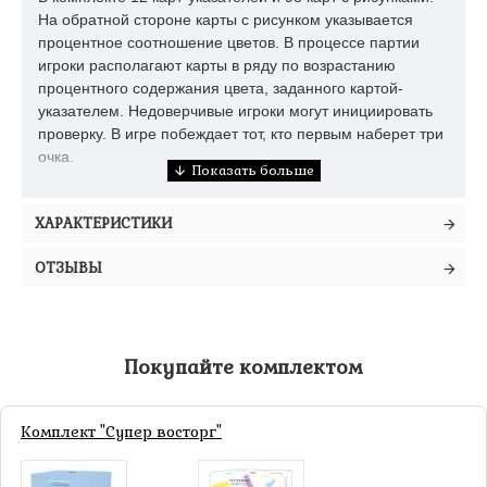
На обратной стороне карты с рисунком указывается
процентное соотношение цветов. В процессе партии
игроки располагают карты в ряду по возрастанию
процентного содержания цвета, заданного картой-
указателем. Недоверчивые игроки могут инициировать
проверку. В игре побеждает тот, кто первым наберет три
очка.
ХАРАКТЕРИСТИКИ
Игровой процесс
Две колоды перемешиваются отдельно. Из них
ОТЗЫВЫ
открываются одна карта-указатель и одна карта с
рисунком.
Игроки ходят по очереди. Активный игрок:
Покупайте комплектом
либо берет верхнюю карту из колоды картинок и
находит для нее место в ряду (по возрастанию
процентного содержания текущего цвета);
Комплект "Супер восторг"
либо инициирует проверку, если ему кажется, что
последовательность нарушена. Все карты в ряду