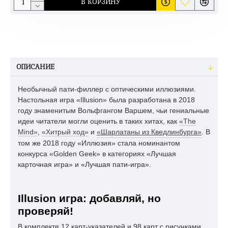
В КОРЗИНУ
ОПИСАНИЕ
Необычный пати-филлер с оптическими иллюзиями.
Настольная игра «Illusion» была разработана в 2018
году знаменитым Вольфгангом Варшем, чьи гениальные
идеи читатели могли оценить в таких хитах, как
«The
Mind»
,
«Хитрый ход»
и
«Шарлатаны из Кведлинбурга»
. В
том же 2018 году «Иллюзия» стала номинантом
конкурса «Golden Geek» в категориях «Лучшая
карточная игра» и «Лучшая пати-игра».
Illusion игра: добавляй, но
проверяй!
В комплекте 12 карт-указателей и 98 карт с рисунками.