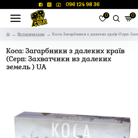
096 124 98 36
0
0
Исторические
Коса: Загарбники з далеких країв (Серп: За
Коса: Загарбники з далеких країв
(Серп: Захватчики из далеких
земель ) UA