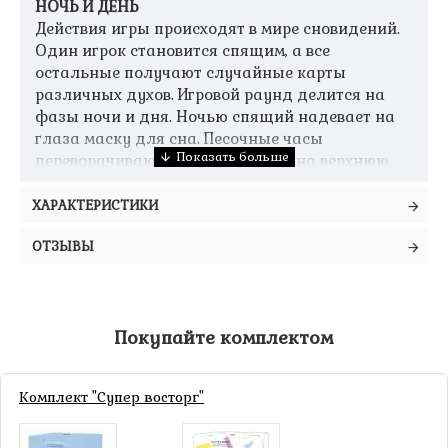
НОЧЬ И ДЕНЬ
Действия игры происходят в мире сновидений.
Один игрок становится спящим, а все
остальные получают случайные карты
различных духов. Игровой раунд делится на
фазы ночи и дня. Ночью спящий надевает на
глаза маску для сна. Песочные часы
переворачиваются. Духи смотрят на верхнюю
карту сна в лотке-кровати.
ХАРАКТЕРИСТИКИ
ОТГАДЫВАНИЕ СЛОВ
Пока не истечет время, духи будут давать
ОТЗЫВЫ
спящему подсказки, касающиеся слова на
текущей карте. Спящий может дать ответ лишь
единожды. Если он угадал слово, карта
кладется на желтую сторону поля, а если нет –
Покупайте комплектом
то на синюю. Затем духи начинают оглашать
ассоциации к слову на следующей карте в
колоде.
Комплект "Супер восторг"
ПРОБУЖДЕНИЕ