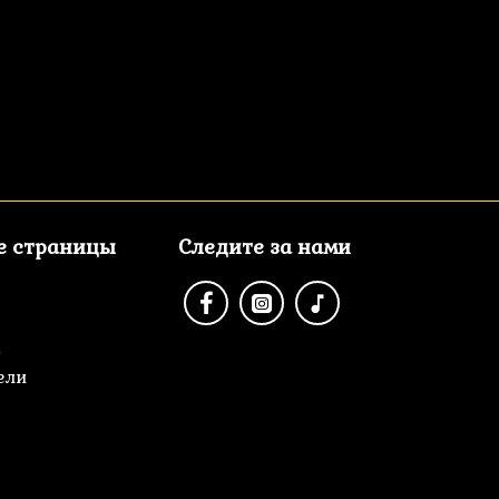
е страницы
Следите за нами
а
ели