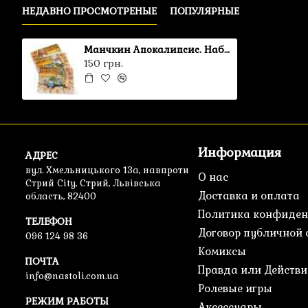
НЕДАВНО ПРОСМОТРЕНЫЕ
ПОПУЛЯРНЫЕ
Манчкин Апокалипсис. Набор счётчиков уровней RU
150 грн.
Информация
АДРЕС
вул. Хмельницького 13а, навпроти
О нас
Стрий City, Стрий, Львівська
Доставка и оплата
область, 82400
Политика конфиден
ТЕЛЕФОН
Договор публичной
096 124 98 36
Комиксы
ПОЧТА
Правда или Действи
info@nastoli.com.ua
Ролевые игры
РЕЖИМ РАБОТЫ
Аксессуары