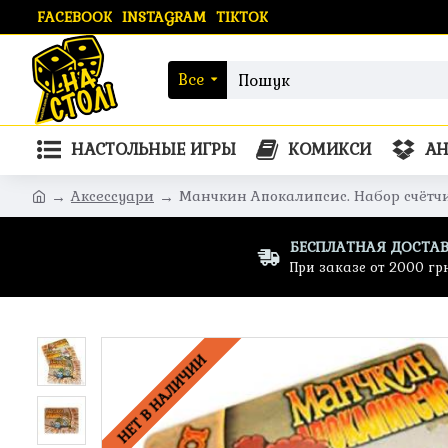
FACEBOOK
INSTAGRAM
TIKTOK
Все
НАСТОЛЬНЫЕ ИГРЫ
КОМИКСИ
А
Аксессуари
Манчкин Апокалипсис. Набор счётч
БЕСПЛАТНАЯ ДОСТА
При заказе от 2000 гр
НЕТ В НАЛИЧИИ