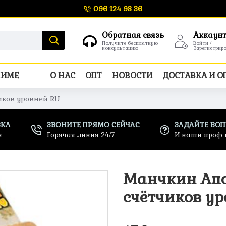
096 124 98 36
Обратная связь
Аккаун
Получите бесплатную
Войти /
консультацию
Зарегистрир
НИМЕ
О НАС
ОПТ
НОВОСТИ
ДОСТАВКА И О
иков уровней RU
ВКА
ЗВОНИТЕ ПРЯМО СЕЙЧАС
ЗАДАЙТЕ ВО
н
Горячая линия 24/7
И наши проф 
Манчкин Апо
счётчиков ур