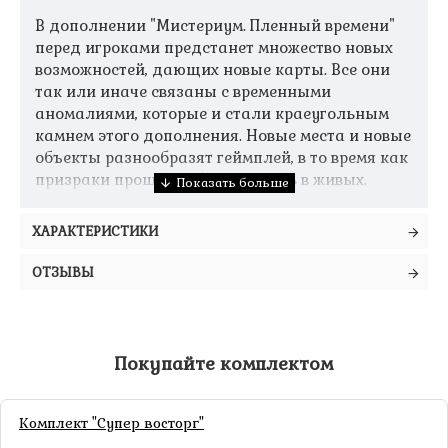
В дополнении "Мистериум. Пленный времени"
перед игроками предстанет множество новых
возможностей, дающих новые карты. Все они
так или иначе связаны с временными
аномалиями, которые и стали краеугольным
камнем этого дополнения. Новые места и новые
объекты разнообразят геймплей, в то время как
призраки прошлого будут гулять в живых.
ХАРАКТЕРИСТИКИ
"Мистериум. Пленник времени" - это уже второе
ОТЗЫВЫ
по счету дополнение к игре "Мистериум". Цель
игры – разгадать загадки, оставленные
призраком убитого предыдущего владельца
имения. Дополнение "Мистериум. Пленник
Покупайте комплектом
времени" дополняет классический игровой
процесс, внося в него около ста новых игровых
карт и добавляя множество новых игровых
Комплект "Супер восторг"
механик. Разгадать новые загадки будет