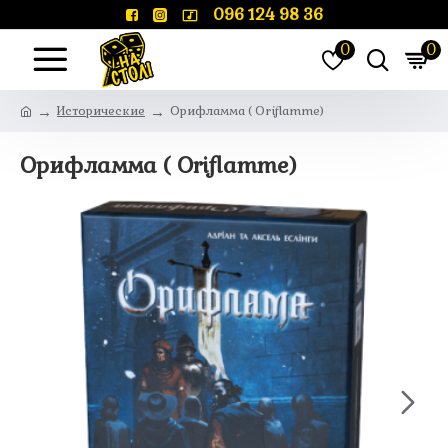
096 124 98 36
0
0
Исторические
Орифламма ( Oriflamme)
Орифламма ( Oriflamme)