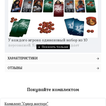
У каждого игрока одинаковый набор из 10
персонажей. Каждый из них обладает
уникальным свойством: кто-то создаёт или
отнимает очки влияния, кто-то выводит из игры
ХАРАКТЕРИСТИКИ
других персонажей, кто-то расставляет
ловушки. Однако, перед началом игры каждый
ОТЗЫВЫ
игрок случайным образом удаляет трёх
случайных персонажей. Вот и первые жертвы
борьбы... И какими они стали для ваших
соперников — загадка, ответ на которую может
Покупайте комплектом
дать преимущество в борьбе за корону.
Комплект "Супер восторг"