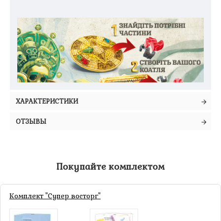
ХАРАКТЕРИСТИКИ
ОТЗЫВЫ
Покупайте комплектом
Коатль игра. Создание скульптур
Комплект "Супер восторг"
пернатых змеев
Настольная игра «Коатль» переносит участников на