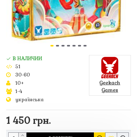
В НАЛИЧИИ
51
30-60
Geekach
10+
Games
1-4
українська
1 450 грн.