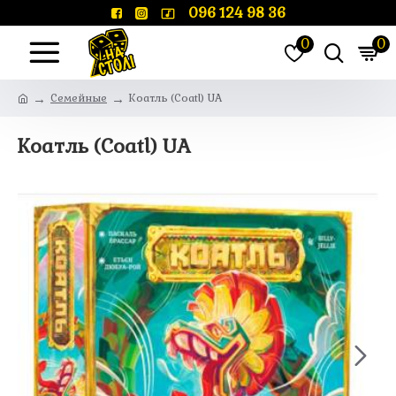
096 124 98 36
0
0
Семейные
Коатль (Coatl) UA
Коатль (Coatl) UA