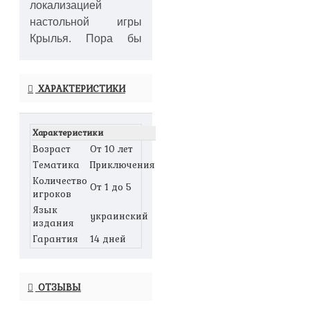
локализацией
настольной игры
Крылья. Пора бы
начать знакомство с
пернатыми
собратьями и с
ХАРАКТЕРИСТИКИ
других континентов.
Самый близкий и
Характеристики
Возраст
От 10 лет
родной для нас край
Тематика
Приключения
– это, конечно же,
Количество
Европа. Огромная
От 1 до 5
игроков
территория со
Язык
своими
украинский
издания
неописуемыми
Гарантия
14 дней
красотами и
великолепными
представителями
ОТЗЫВЫ
парящих носителей