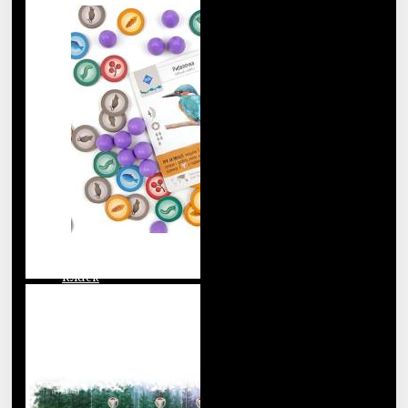
Зарубежные
Исторические
Казуальные
Каркассон
Карточная игра
Карты конфликта
Квести
Класк
Коллекционные
Комікси
Кооперативные