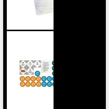
Остров котов
Правда или действие
Предзаказ
Приключения
Психологические
Развивающие
Развлекательные
Разпродажа
Рольові ігри
Свинтус
Семейные