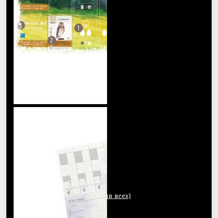
Корени
Коса
Манчкин
Мафия
Мистериум
Монополия
На ловкость
На логику
Новачкам
Новинки
Оверлорд (один против всех)
Орифлама