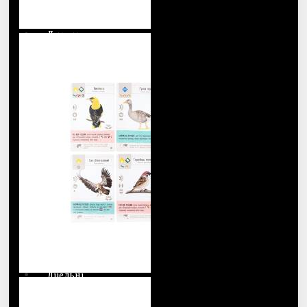
Градостроение
Детектив
Диксит
Дитячі
Для взрослых 18+
Для двоих
Для девочек
Для детей
Для компании
Для мальчиков
Дуельні
Дюна