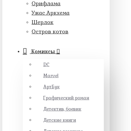
Орифлама
Ужас Аркхема
Шерлок
Остров котов
Комикcы
DC
Marvel
АртБук
Графический роман
Детектив, боевик
Детские книги