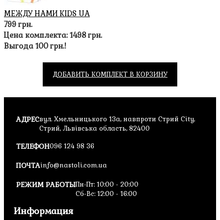
увлекательно-
МЕЖДУ НАМИ KIDS UA
познавательные
799 грн.
игровые партии с
Цена комплекта: 1498 грн.
идеальным
Выгода 100 грн.!
дополнением.
Увлекательный
ДОБАВИТЬ КОМПЛЕКТ В КОРЗИНУ
птичий мир
продолжает
АДРЕС
вул. Хмельницького 13а, навпроти Стрий City,
удивлять
Стрий, Львівська область, 82400
ТЕЛЕФОН
096 124 98 36
Расширение
наполнено новыми
ПОЧТА
info@nastoli.com.ua
птицами с их
описанием и
РЕЖИМ РАБОТЫ
Пн-Пт: 10:00 - 20:00
Сб-Вс: 12:00 - 16:00
уникальными
свойствами,
Информация
чудесными