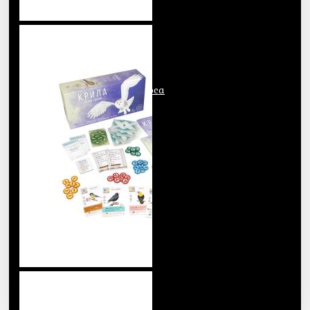
Соло
Стратегические
Творческие
Тераформование Марса
Ужас Аркхема
Уценка
Учебные
Фентези
Фигурки
Шерлок
Экономические
Эротика