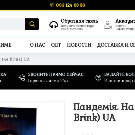
096 124 98 36
Обратная связь
Аккаун
Получите бесплатную
Войти /
консультацию
Зарегистрир
НИМЕ
О НАС
ОПТ
НОВОСТИ
ДОСТАВКА И О
 the Brink) UA
ВКА
ЗВОНИТЕ ПРЯМО СЕЙЧАС
ЗАДАЙТЕ ВО
н
Горячая линия 24/7
И наши проф 
Пандемія. На
Brink) UA