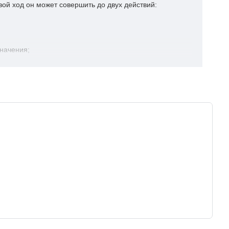
вой ход он может совершить до двух действий:
значения;
, его фишка появляется на поле. Биотеррориста можно
ют все фиолетовые кубики. Биотеррорист выигрывает,