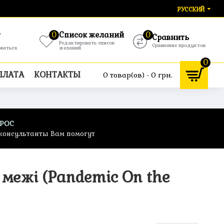
РУССКИЙ
т
0
Список желаний
0
Сравнить
Редактировать список
Сравнение продуктов
оваться
желаний
0
ПЛАТА
КОНТАКТЫ
0 товар(ов) - 0 грн.
ПРОС
консультанты Вам помогут
 межі (Pandemic On the