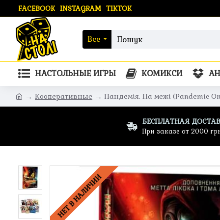
FACEBOOK
INSTAGRAM
TIKTOK
Все
НАСТОЛЬНЫЕ ИГРЫ
КОМИКСИ
А
Кооперативные
Пандемія. На межі (Pandemic On
БЕСПЛАТНАЯ ДОСТА
При заказе от 2000 гр
НЕТ В НАЛИЧИИ