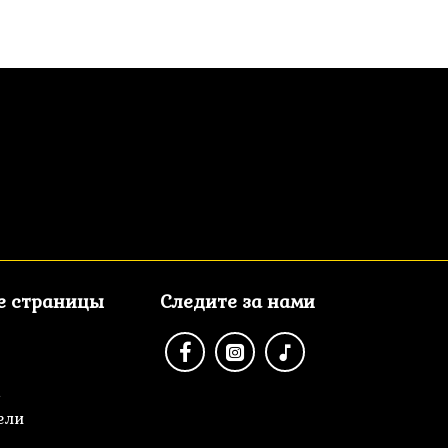
е страницы
Следите за нами
а
ели