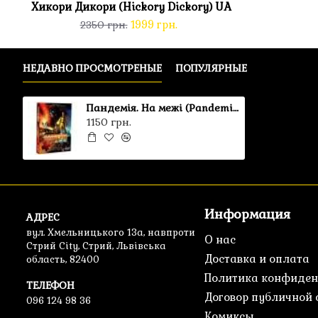
Хикори Дикори (Hickory Dickory) UA
1999 грн.
2350 грн.
НЕДАВНО ПРОСМОТРЕНЫЕ
ПОПУЛЯРНЫЕ
Пандемія. На межі (Pandemic On the Brink) UA
1150 грн.
Информация
АДРЕС
вул. Хмельницького 13а, навпроти
О нас
Стрий City, Стрий, Львівська
Доставка и оплата
область, 82400
Политика конфиден
ТЕЛЕФОН
Договор публичной
096 124 98 36
Комиксы