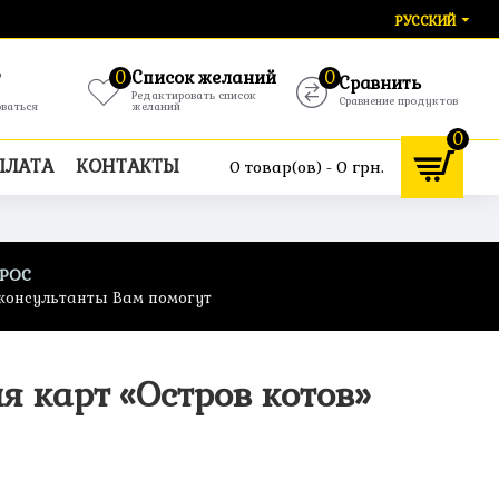
РУССКИЙ
т
0
Список желаний
0
Сравнить
Редактировать список
Сравнение продуктов
оваться
желаний
0
ПЛАТА
КОНТАКТЫ
0 товар(ов) - 0 грн.
ПРОС
консультанты Вам помогут
я карт «Остров котов»