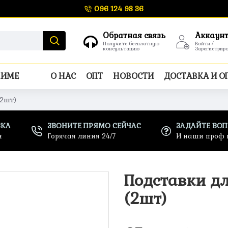
096 124 98 36
Обратная связь
Аккаун
Получите бесплатную
Войти /
консультацию
Зарегистрир
НИМЕ
О НАС
ОПТ
НОВОСТИ
ДОСТАВКА И О
(2шт)
ВКА
ЗВОНИТЕ ПРЯМО СЕЙЧАС
ЗАДАЙТЕ ВО
н
Горячая линия 24/7
И наши проф 
Подставки дл
(2шт)