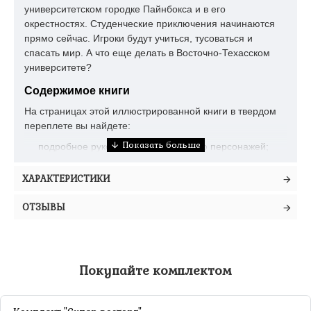
университетском городке Пайнбокса и в его
окрестностях. Студенческие приключения начинаются
прямо сейчас. Игроки будут учиться, тусоваться и
спасать мир. А что еще делать в Восточно-Техасском
университете?
Содержимое книги
На страницах этой иллюстрированной книги в твердом
переплете вы найдете:
подробное руководство по созданию персонажей;
описание изъянов и черт героев;
ХАРАКТЕРИСТИКИ
описание предметов снаряжения;
ОТЗЫВЫ
правила игрового мира;
ознакомительную экскурсию по кампусу университета
и по городу Пайнбокс;
спецкурс ритуальной магии и правила создания
Покупайте комплектом
талисманов;
конструктор приключений;