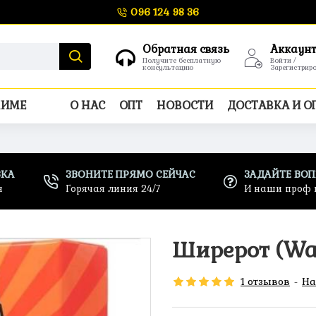
096 124 98 36
Обратная связь
Аккаун
Получите бесплатную
Войти /
консультацию
Зарегистрир
НИМЕ
О НАС
ОПТ
НОВОСТИ
ДОСТАВКА И О
ВКА
ЗВОНИТЕ ПРЯМО СЕЙЧАС
ЗАДАЙТЕ ВО
н
Горячая линия 24/7
И наши проф 
Ширерот (Wat
1 отзывов
-
На