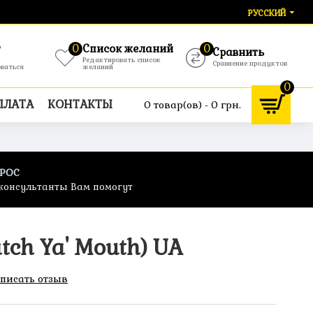
РУССКИЙ
т
0
Список желаний
0
Сравнить
Редактировать список
Сравнение продуктов
оваться
желаний
0
ПЛАТА
КОНТАКТЫ
0 товар(ов) - 0 грн.
ПРОС
консультанты Вам помогут
ch Ya' Mouth) UA
писать отзыв