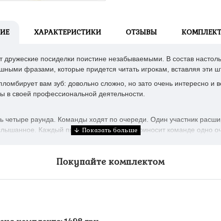
ИЕ
ХАРАКТЕРИСТИКИ
ОТЗЫВЫ
КОМПЛЕК
т дружеские посиделки поистине незабываемыми. В состав настоль
шными фразами, которые придется читать игрокам, вставляя эти шт
н пломбирует вам зуб: довольно сложно, но зато очень интересно и 
ры в своей профессиональной деятельности.
ть четыре раунда. Команды ходят по очереди. Один участник расш
слышанное. Каждый правильный вариант приносит команде одно оч
Покупайте комплектом