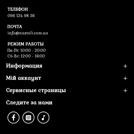
Игроки получают победные очки:
ТЕЛЕФОН
096 124 98 36
за жетоны экспонатов в своих галереях;
за выполненные поручения;
ПОЧТА
info@nastoli.com.ua
1 очко за 5 билетов и/или монет.
РЕЖИМ РАБОТЫ
Побеждает игрок с наибольшим количеством очков.
Пн-Пт: 10:00 - 20:00
Сб-Вс: 12:00 - 16:00
Информация
Мій аккаунт
Сервисные страницы
Следите за нами