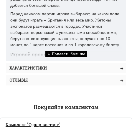
добьется большей славы.
Перед началом партии игроки выбирают, на каком поле
они будут играть – Британия или весь мир. Жетоны
экспонатов размещаются в городах. Участники
выбирают персонажей с уникальными способностями,
берут соответствующие планшеты, получают по 10
монет, по 1 карте послания и по 1 королевскому билету.
Игровой процесс
Участники ходят по очереди. Активный игрок выполняет
ХАРАКТЕРИСТИКИ
5 действий в таком порядке:
Перемещение персонажа. Перемещаясь между
ОТЗЫВЫ
городами, игрок отдает билеты за пройденные
участки маршрута. Обычные билеты сбрасываются
после использования. Королевские билеты можно
использовать каждый ход.
Покупайте комплектом
Покупка или продажа 1 экспоната в текущем городе.
Экспонат покупается и продается с игрового поля.
Стоимость покупки/продажи зависит от положения
Комплект "Супер восторг"
маркеров на рынке. Проданные экспонаты