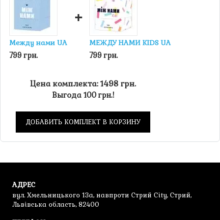
картах.
+
Проблемы начинаются тогда, когда кто-то не
выдерживает и выкладывает бóльшую карту, чем карта
на руке другого игрока. Игра приостанавливается,
Между нами UA
МЕЖДУ НАМИ KIDS UA
команда теряет одну жизнь, все карты с меньшими
799 грн.
799 грн.
значениями, чем текущая карта, сбрасываются.
Если команда решает разыграть метательную звездочку,
Цена комплекта: 1498 грн.
каждый игрок сбрасывает с руки карту с наименьшим
Выгода 100 грн.!
числом.
Когда все карты выложены, игроки переходят к
ДОБАВИТЬ КОМПЛЕКТ В КОРЗИНУ
следующему уровню. По мере прохождения уровней
команда получает награды – метательные звездочки или
жизни.
АДРЕС
вул. Хмельницького 13а, навпроти Стрий City, Стрий,
Львівська область, 82400