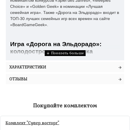
номинантом конкурсов «Spiel des Jahres», «Meeples'
Choice» и «Golden Geek» в номинации «Лучшая
семейная игра». Также «Дорога на Эльдорадо» входит в
ТОП-30 лучших семейных игр всех времен на сайте
«BoardGameGeek».
Игра «Дорога на Эльдорадо»:
колодостроительная гонка
Берите карты в руки и отправляйтесь в Южную Америку
на поиски легендарного Эльдорадо!
ХАРАКТЕРИСТИКИ
Перед началом партии из гексагональных частей поля
ОТЗЫВЫ
собирается трасса, на стыках выкладываются
препятствия, а на черные гексы – жетоны пещер. Игроки
получают миплов своего цвета и выставляют их на
стартовые позиции. Задача – раньше других добраться
Покупайте комплектом
до Эльдорадо на последнем тайле.
Игроки начинают со слабыми личными колодами,
состоящими из восьми карт – 1 синий лоцман, 3
Комплект "Супер восторг"
зеленых исследователя и 4 желтых путешественника. В