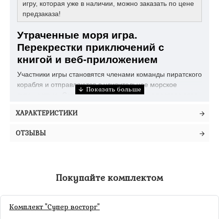
игру, которая уже в наличии, можно заказать по цене
предзаказа!
Утраченные моря игра.
Перекрестки приключений с
книгой и веб-приложением
Участники игры становятся членами команды пиратского
корабля и отправляются в удивительное морское
путешествие. Совместными усилиями они постараются
успешно завершить сценарий. Вместе с тем каждый
ХАРАКТЕРИСТИКИ
пират будет пытаться выполнить личную цель и
зарисовать как можно больше звездочек созвездий на
ОТЗЫВЫ
своем листе.
Настольная игра «Утраченные моря» использует
бесплатное веб-приложение на сайте fwcrossroads.com.
Перед началом игры нужно выбрать сценарий. Игроки
Покупайте комплектом
взаимодействуют с приложением, вводя номера и читая
записи.
Комплект "Супер восторг"
Подготовка к игре