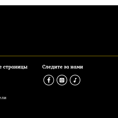
е страницы
Следите за нами
а
ели