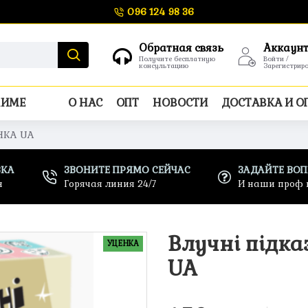
096 124 98 36
Обратная связь
Аккаун
Получите бесплатную
Войти /
консультацию
Зарегистрир
НИМЕ
О НАС
ОПТ
НОВОСТИ
ДОСТАВКА И О
ІНКА UA
ВКА
ЗВОНИТЕ ПРЯМО СЕЙЧАС
ЗАДАЙТЕ ВО
н
Горячая линия 24/7
И наши проф 
Влучні підка
УЦЕНКА
UA