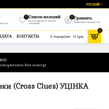
РУССКИЙ
т
0
Список желаний
0
Сравнить
Редактировать список
Сравнение продуктов
оваться
желаний
0
ПЛАТА
КОНТАКТЫ
0 товар(ов) - 0 грн.
ПРОС
консультанты Вам помогут
зки (Cross Clues) УЦІНКА