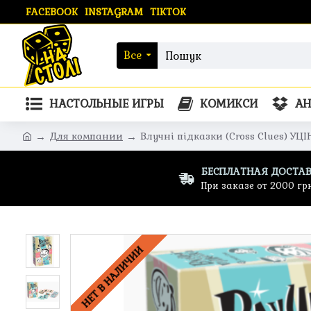
FACEBOOK
INSTAGRAM
TIKTOK
Все
НАСТОЛЬНЫЕ ИГРЫ
КОМИКСИ
А
Для компании
Влучні підказки (Cross Clues) УЦ
БЕСПЛАТНАЯ ДОСТА
При заказе от 2000 гр
НЕТ В НАЛИЧИИ