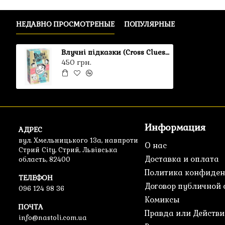
НЕДАВНО ПРОСМОТРЕНЫЕ
ПОПУЛЯРНЫЕ
Влучні підказки (Cross Clues) УЦІНКА UA
450 грн.
Информация
АДРЕС
вул. Хмельницького 13а, навпроти
О нас
Стрий City, Стрий, Львівська
Доставка и оплата
область, 82400
Политика конфиден
ТЕЛЕФОН
Договор публичной
096 124 98 36
Комиксы
ПОЧТА
Правда или Действи
info@nastoli.com.ua