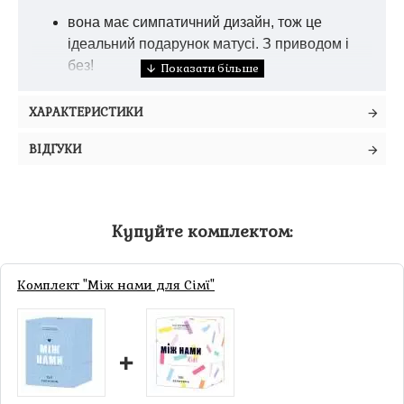
вона має симпатичний дизайн, тож це
ідеальний подарунок матусі. З приводом і
без!
Купуйте чекову книжку бажань «Для мами»,
ХАРАКТЕРИСТИКИ
даруйте найріднішій та виконуйте разом
завдання, які ще дооовго згадуватимете.
ВІДГУКИ
Як користуватися?
Людина, якій дарують
книжку відриває спеціальну частину чека й
Купуйте комплектом:
вручає тому, хто подарував. Той, хто дарує
книжку, зобов'язується виконувати завдання
Комплект "Між нами для Сімї"
та бажання на чеках.
+