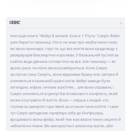
ОПИС
Анотація книги "Фейрі й алхімія. Книга 1: Ртуть" Саеріс Фейн
уміє берегти таємниці. Ніхто не знає про незбагненні сили,
які вона приховує, і про те, що все життя вона краде воду з
резервуарів безсмертної королеви. У безжальній пустелі за
ковток води дівчина готова піти на все. Але таємниці — як
вузли: рано чи пізно вони розв’язуються. Коли Саеріс
зустрічає саму Смерть, вона відкриває браму між світами й
опиняється в крижаній країні снігів. Фейрі завжди були
легендою, міфом, нічним жахіттям… але вони справжні, і
Саеріс опиняється в центрі багатовікового конфлікту, який
може коштувати їй життя. Вона — перша з людей, хто
ступив на замерзлі гори Івелії за останнє тисячоліття. І саме
тут Саеріс випадково прив’язує себе до Кінґфішера,
вродливого воїна-фейрі, який теж має власні темні секрети й
небезпечні плани. Він використає її алхімічну магію, аби