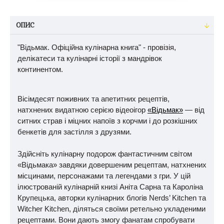
ОПИС
"Відьмак. Офіційна кулінарна книга" - провізія,
делікатеси та кулінарні історії з мандрівок
континентом.
Вісімдесят поживних та апетитних рецептів,
натхнених видатною серією відеоігор
«Відьмак»
— від
ситних страв і міцних напоїв з корчми і до розкішних
бенкетів для застілля з друзями.
Здійсніть кулінарну подорож фантастичним світом
«Відьмака» завдяки довершеним рецептам, натхнених
місцинами, персонажами та легендами з гри. У цій
ілюстрованій кулінарній книзі Аніта Сарна та Кароліна
Крупецька, авторки кулінарних блогів Nerds’ Kitchen та
Witcher Kitchen, діляться своїми ретельно укладеними
рецептами. Вони дають змогу фанатам спробувати