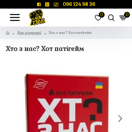
096 124 98 36
0
0
Для компанії
Хто з нас? Хот патігейм
Хто з нас? Хот патігейм