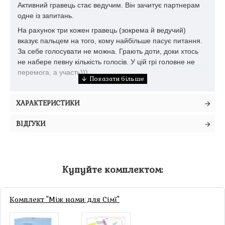
Активний гравець стає ведучим. Він зачитує партнерам
одне із запитань.
На рахунок три кожен гравець (зокрема й ведучий)
вказує пальцем на того, кому найбільше пасує питання.
За себе голосувати не можна. Грають доти, доки хтось
не набере певну кількість голосів. У цій грі головне не
перемога, а участь)))
Гра також цілком сумісна з алкоголем: на кого вказали
більше учасників, той випиває.
ХАРАКТЕРИСТИКИ
Вказувати пальцем – пристойно
ВІДГУКИ
Будьте готовими до пікантних питань 18+ і ви дізнаєтесь
один про одного те, чого не очікували:
У кого з нас був секс по дружбі?
Купуйте комплектом:
Хто з нас не знає, як розшифровується БДСМ?
Хто з нас пив сільський самогон?
Комплект "Між нами для Сімї"
Хто з нас торкався силіконових грудей?