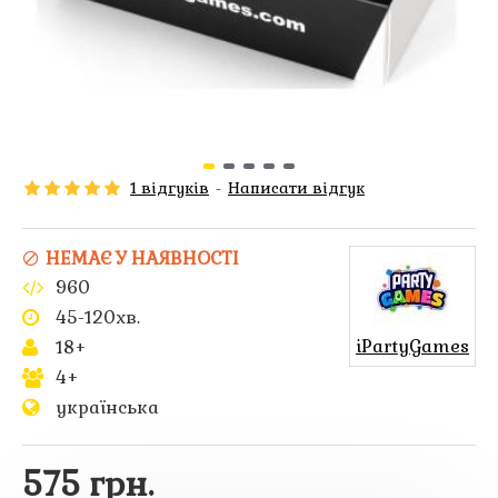
1 відгуків
-
Написати відгук
НЕМАЄ У НАЯВНОСТІ
960
45-120хв.
iPartyGames
18+
4+
українська
575 грн.