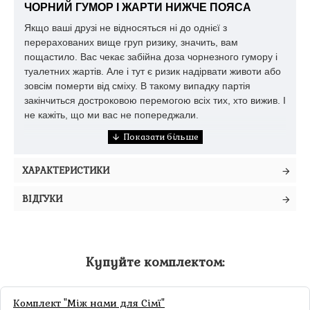
ЧОРНИЙ ГУМОР І ЖАРТИ НИЖЧЕ ПОЯСА
Якщо ваші друзі не відносяться ні до однієї з
перерахованих вище груп ризику, значить, вам
пощастило. Вас чекає забійна доза чорнезного гумору і
туалетних жартів. Але і тут є ризик надірвати животи або
зовсім померти від сміху. В такому випадку партія
закінчиться достроковою перемогою всіх тих, хто вижив. І
не кажіть, що ми вас не попереджали.
ТЕПЕР СУРЖИКОМ
ХАРАКТЕРИСТИКИ
Ця версія майже повністю повторює
Карти конфлікту.
Видання №2
, перекладене українською мовою, та
ВІДГУКИ
містить деякі зміни у питаннях та відповідях. Як відомо,
українською все звучить ще смішніше, а
коли зустрічаються слівця суржиком, то це може довести
вашу компанію до дикого реготу.
Купуйте комплектом:
Хід гри
Комплект "Між нами для Сімї"