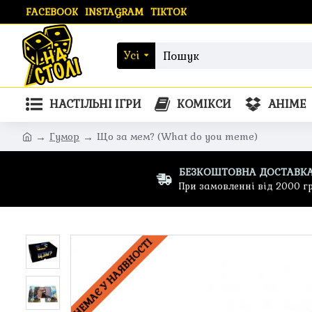
FACEBOOK
INSTAGRAM
TIKTOK
Усі
НАСТІЛЬНІ ІГРИ
КОМІКСИ
АНІМЕ
Гумор
Що за мем? (What do you meme)
БЕЗКОШТОВНА ДОСТАВК
При замовленні від 2000 г
НЕМАЄ У НАЯВНОСТІ