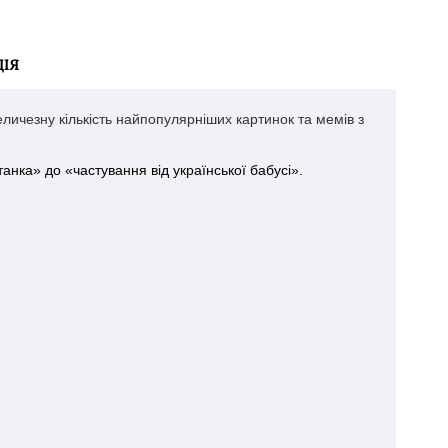
ІЯ
еличезну кількість найпопулярніших картинок та мемів з
танка» до «частування від української бабусі».