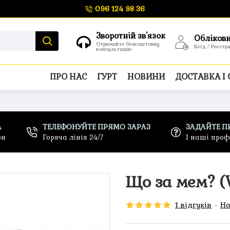
096 124 98 36
Зворотній зв'язок
Обліков
Отримайте безкоштовну
Вхід / Реєстр
консультацію
ПРО НАС
ГУРТ
НОВИНИ
ДОСТАВКА І
А
ТЕЛЕФОНУЙТЕ ПРЯМО ЗАРАЗ
ЗАДАЙТЕ П
рн
Горяча лінія 24/7
І наші про
Що за мем? (
1 відгуків
-
На