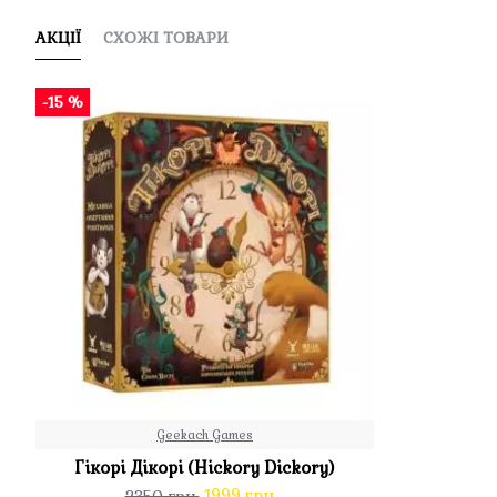
АКЦІЇ
СХОЖІ ТОВАРИ
-15 %
Geekach Games
Гікорі Дікорі (Hickory Dickory)
1999 грн.
2350 грн.