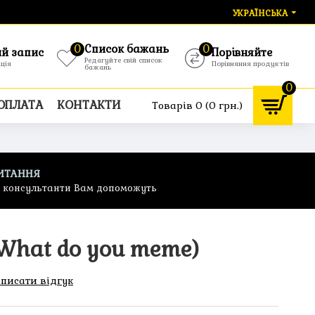
УКРАЇНСЬКА
0
Список бажань
0
ий запис
Порівняйте
Редагуйте свій список
ація
Порівняння продуктів
бажань
0
 ОПЛАТА
КОНТАКТИ
Товарів 0 (0 грн.)
ИТАННЯ
ф консультанти Вам допоможуть
What do you meme)
писати відгук