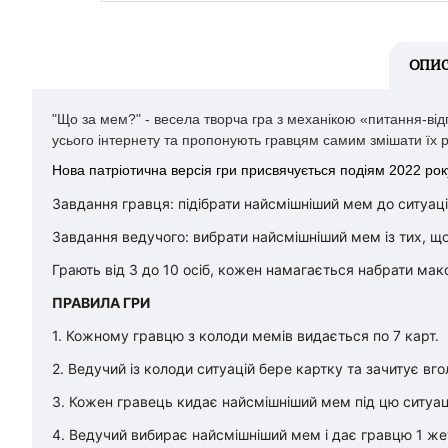
ОПИ
"Що за мем?" - весела творча гра з механікою «питання-відп
усього інтернету та пропонують гравцям самим змішати їх 
Нова патріотична версія гри присвячується подіям 2022 року
Завдання гравця: підібрати найсмішніший мем до ситуаці
Завдання ведучого: вибрати найсмішніший мем із тих, що
Грають від 3 до 10 осіб, кожен намагається набрати макс
ПРАВИЛА ГРИ
1. Кожному гравцю з колоди мемів видається по 7 карт.
2. Ведучий із колоди ситуацій бере картку та зачитує вго
3. Кожен гравець кидає найсмішніший мем під цю ситуац
4. Ведучий вибирає найсмішніший мем і дає гравцю 1 же