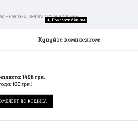
д - навпаки, кидати ситуації під мем
Купуйте комплектом:
мплекта: 1498 грн.
ода: 100 грн.!
ОМПЛЕКТ ДО КОШИКА