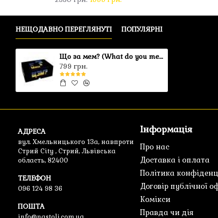
НЕЩОДАВНО ПЕРЕГЛЯНУТІ
ПОПУЛЯРНІ
Що за мем? (What do you meme)
799 грн.
Інформація
АДРЕСА
вул. Хмельницького 13а, навпроти
Про нас
Стрий City , Стрий, Львівська
Доставка і оплата
область, 82400
Політика конфіденц
ТЕЛЕФОН
Договір публічної о
096 124 98 36
Комікси
ПОШТА
Правда чи дія
info@nastoli.com.ua