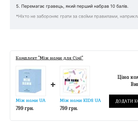
5. Перемагає гравець, який перший набрав 10 балів.
*Ніхто не забороняє грати за своїми правилами, наприкла
Комплект "Між нами для Сімї"
Ціна ко
+
Виг
Між нами UA
Між нами KIDS UA
ДОДАТИ К
799 грн.
799 грн.