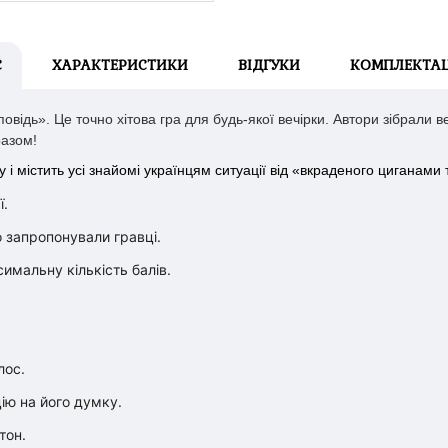
С
ХАРАКТЕРИСТИКИ
ВІДГУКИ
КОМПЛЕКТАЦ
овідь». Це точно хітова гра для будь-якої вечірки. Автори зібрали в
разом!
 і містить усі знайомі українцям ситуації від «вкраденого циганами 
ї.
 запропонували гравці.
имальну кількість балів.
лос.
ію на його думку.
тон.