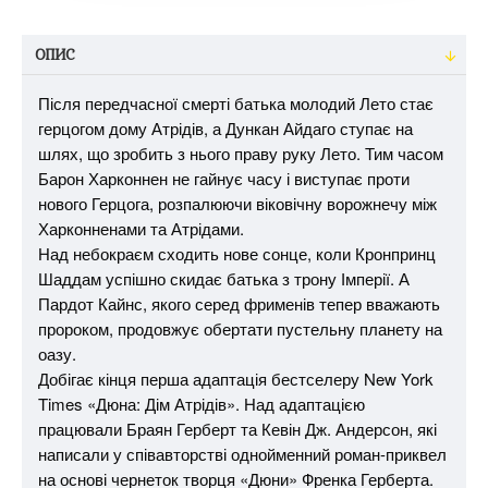
ОПИС
Після передчасної смерті батька молодий Лето стає
герцогом дому Атрідів, а Дункан Айдаго ступає на
шлях, що зробить з нього праву руку Лето. Тим часом
Барон Харконнен не гайнує часу і виступає проти
нового Герцога, розпалюючи віковічну ворожнечу між
Харконненами та Атрідами.
Над небокраєм сходить нове сонце, коли Кронпринц
Шаддам успішно скидає батька з трону Імперії. А
Пардот Кайнс, якого серед фрименів тепер вважають
пророком, продовжує обертати пустельну планету на
оазу.
Добігає кінця перша адаптація бестселеру New York
Times «Дюна: Дім Атрідів». Над адаптацією
працювали Браян Герберт та Кевін Дж. Андерсон, які
написали у співавторстві однойменний роман-приквел
на основі чернеток творця «Дюни» Френка Герберта.