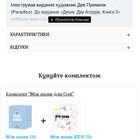
Ілюстрував видання художник Дев Пременік
(Paradiso). До видання «Дюна: Дім Атрідів. Книга 3»
увійшли випуски №9 –12.
ХАРАКТЕРИСТИКИ
ВІДГУКИ
Купуйте комплектом:
Комплект "Між нами для Сімї"
+
Між нами UA
Між нами KIDS UA