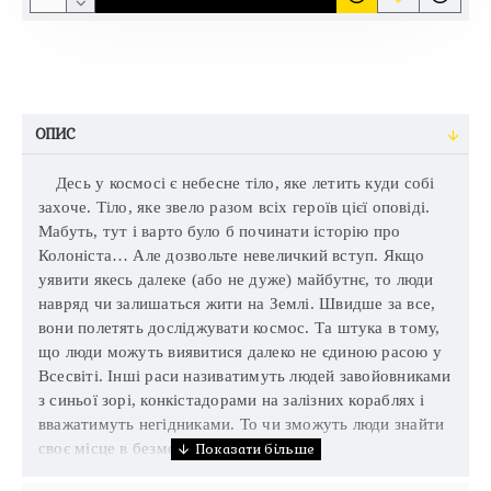
ОПИС
Десь у космосі є небесне тіло, яке летить куди собі
захоче. Тіло, яке звело разом всіх героїв цієї оповіді.
Мабуть, тут і варто було б починати історію про
Колоніста… Але дозвольте невеличкий вступ. Якщо
уявити якесь далеке (або не дуже) майбутнє, то люди
навряд чи залишаться жити на Землі. Швидше за все,
вони полетять досліджувати космос. Та штука в тому,
що люди можуть виявитися далеко не єдиною расою у
Всесвіті. Інші раси називатимуть людей завойовниками
з синьої зорі, конкістадорами на залізних кораблях і
вважатимуть негідниками. То чи зможуть люди знайти
своє місце в безмежному Всесвіті?