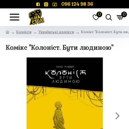
096 124 98 36
0
0
Комікси
Українські комікси
Комікс "Колоніст. Бути л
Комікс "Колоніст. Бути людиною"