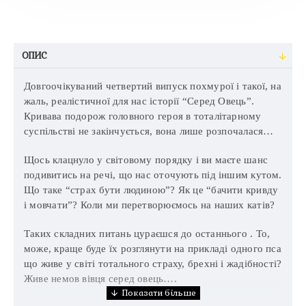
ОПИС
Довгоочікуваний четвертий випуск похмурої і такої, на
жаль, реалістичної для нас історії “Серед Овець”.
Кривава подорож головного героя в тоталітарному
суспільстві не закінчується, вона лише розпочалася…
Щось клацнуло у світовому порядку і ви маєте шанс
подивитись на речі, що нас оточують під іншим кутом.
Що таке “страх бути людиною”? Як це “бачити кривду
і мовчати”? Коли ми перетворюємось на наших катів?
Таких складних питань цураєшся до останнього . То,
може, краще буде їх розглянути на прикладі одного пса
що живе у світі тотального страху, брехні і жадібності?
Живе немов вівця серед овець….