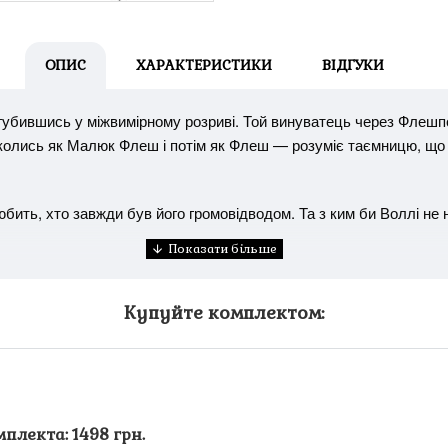
ОПИС
ХАРАКТЕРИСТИКИ
ВІДГУКИ
агубившись у міжвимірному розриві. Той винуватець через Флешпо
 колись як Малюк Флеш і потім як Флеш — розуміє таємницю, що
ить, хто завжди був його громовідводом. Та з ким би Воллі не н
Купуйте комплектом:
мплекта: 1498 грн.