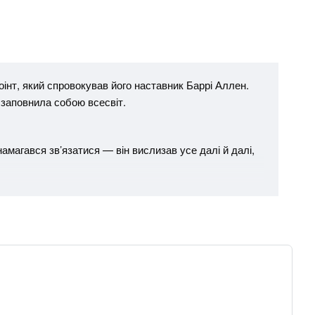
інт, який спровокував його наставник Баррі Аллен.
 заповнила собою всесвіт.
амагався зв’язатися — він вислизав усе далі й далі,