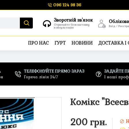
096 124 98 36
Зворотній зв'язок
Обліков
Отримайте безкоштовну
Вхід / Реєстр
консультацію
ПРО НАС
ГУРТ
НОВИНИ
ДОСТАВКА І
А
ТЕЛЕФОНУЙТЕ ПРЯМО ЗАРАЗ
ЗАДАЙТЕ П
рн
Горяча лінія 24/7
І наші про
Комікс "Всесв
200 грн.
Н