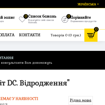
УКРАЇНСЬКА
0
Список бажань
0
ий запис
Порівняйте
Редагуйте свій список
ація
Порівняння продуктів
бажань
0
 ОПЛАТА
КОНТАКТИ
Товарів 0 (0 грн.)
ИТАННЯ
ф консультанти Вам допоможуть
іт DC. Відродження"
ЕМАЄ У НАЯВНОСТІ
Рідна мова
1153