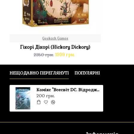
Geekach Games
Гікорі Дікорі (Hickory Dickory)
1999 грн.
2350 грн.
НЕЩОДАВНО ПЕРЕГЛЯНУТІ
ПОПУЛЯРНІ
Комікс "Всесвіт DC. Відродження"
200 грн.