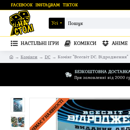
FACEBOOK
INSTAGRAM
TIKTOK
Усі
НАСТІЛЬНІ ІГРИ
КОМІКСИ
АНІМЕ
Комікси
DC
Комікс "Всесвіт DC. Відродження"
БЕЗКОШТОВНА ДОСТАВК
При замовленні від 2000 г
НЕМАЄ У НАЯВНОСТІ