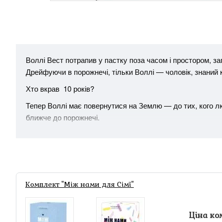
Воллі Вест потрапив у пастку поза часом і простором, з
Дрейфуючи в порожнечі, тільки Воллі — чоловік, знаний
Хто вкрав 10 років?
Тепер Воллі має повернутися на Землю — до тих, кого люб
ближче до порожнечі.
Комплект "Між нами для Сімї"
Ціна ко