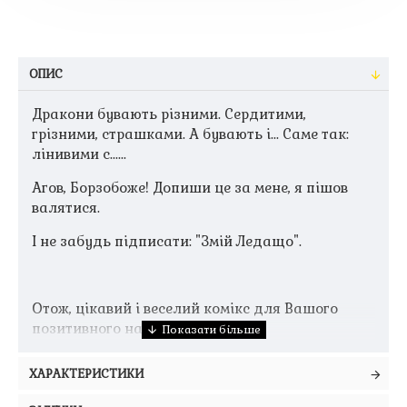
ОПИС
Дракони бувають різними. Сердитими,
грізними, страшками. А бувають і... Саме так:
лінивими c......
Агов, Борзобоже! Допиши це за мене, я пішов
валятися.
І не забудь підписати: "Змій Ледащо".
Отож, цікавий і веселий комікс для Вашого
позитивного настрою)
ХАРАКТЕРИСТИКИ