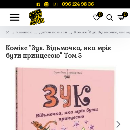
096 124 98 36
0
0
Комікси
Дитячі комікси
Комікс "Зук. Відьмочка, яка м
Комікс "Зук. Відьмочка, яка мріє
бути принцесою" Том 5