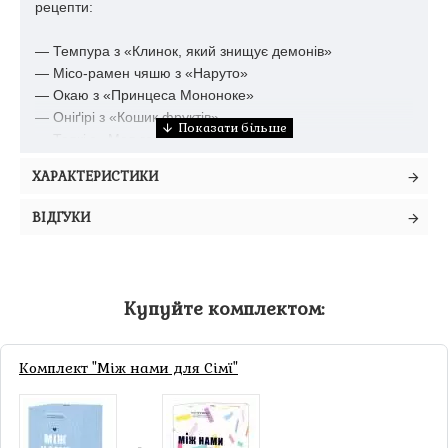
рецепти:
— Темпура з «Клинок, який знищує демонів»
— Місо-рамен чяшю з «Наруто»
— Окаю з «Принцеса Мононоке»
— Оніґірі з «Кошик фруктів»
— Таякі з «Моя геройська академія»
— Ханамі данґо з «Кланнад»
ХАРАКТЕРИСТИКИ
…та багато інших!
ВІДГУКИ
Купуйте комплектом:
Комплект "Між нами для Сімї"