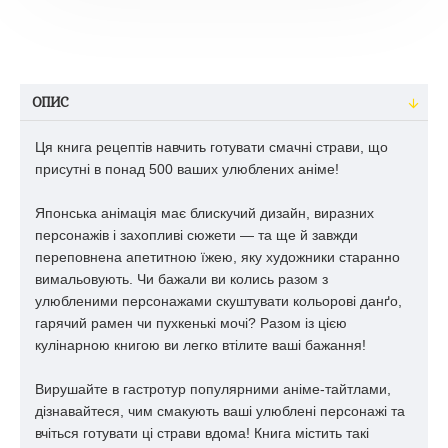
ОПИС
Ця книга рецептів навчить готувати смачні страви, що
присутні в понад 500 ваших улюблених аніме!
Японська анімація має блискучий дизайн, виразних
персонажів і захопливі сюжети — та ще й завжди
переповнена апетитною їжею, яку художники старанно
вимальовують. Чи бажали ви колись разом з
улюбленими персонажами скуштувати кольорові данґо,
гарячий рамен чи пухкенькі мочі? Разом із цією
кулінарною книгою ви легко втілите ваші бажання!
Вирушайте в гастротур популярними аніме-тайтлами,
дізнавайтеся, чим смакують ваші улюблені персонажі та
вчіться готувати ці страви вдома! Книга містить такі