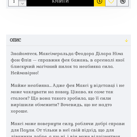
КУПИТИ
ОПИС
Знайомтеся, Максімеральда Феодора Ділара Німа
фон Фліп — справжня фея бажань, в арсеналі якої
блискучий магічний пилок та неабияка сила.
Неймовірно!
Майже неабияка… Адже фея Максі у відставці і не
може чаклувати на повну. Цікаво, як саме так
сталося? Що вона такого зробила, що її сили
вирішили обмежити? Вочевидь, що не надто
хороше.
Максі може повернути силу, роблячи добрі справи
для Паули. От тільки в неї свій підхід, що для
дівчинки добре, а що ні, і він може відрізнятися