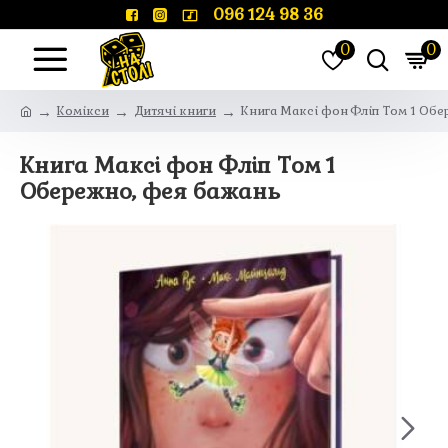
096 124 98 36
0
0
Комікси
Дитячі книги
Книга Максі фон Фліп Том 1 Об
Книга Максі фон Фліп Том 1
Обережно, фея бажань