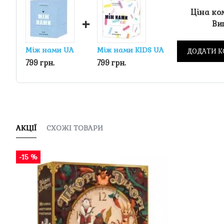
Ціна ко
+
Виг
Між нами UA
Між нами KIDS UA
ДОДАТИ К
799 грн.
799 грн.
АКЦІЇ
СХОЖІ ТОВАРИ
-15 %