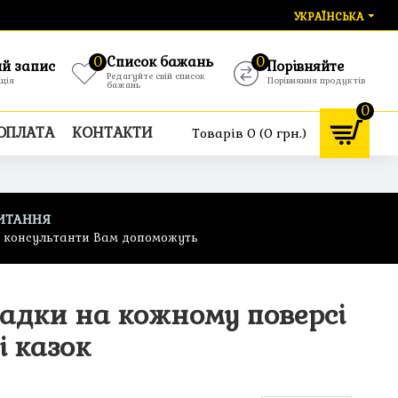
УКРАЇНСЬКА
0
Список бажань
0
ий запис
Порівняйте
Редагуйте свій список
ація
Порівняння продуктів
бажань
0
 ОПЛАТА
КОНТАКТИ
Товарів 0 (0 грн.)
ИТАННЯ
ф консультанти Вам допоможуть
адки на кожному поверсі
і казок