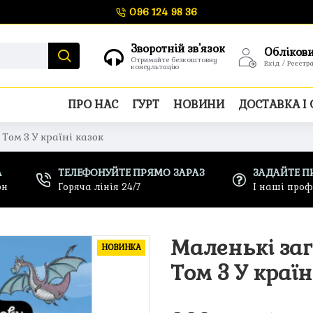
096 124 98 36
Зворотній зв'язок
Обліков
Отримайте безкоштовну
Вхід / Реєстр
консультацію
ПРО НАС
ГУРТ
НОВИНИ
ДОСТАВКА І
Том 3 У країні казок
А
ТЕЛЕФОНУЙТЕ ПРЯМО ЗАРАЗ
ЗАДАЙТЕ П
рн
Горяча лінія 24/7
І наші про
Маленькі заг
НОВИНКА
Том 3 У країн