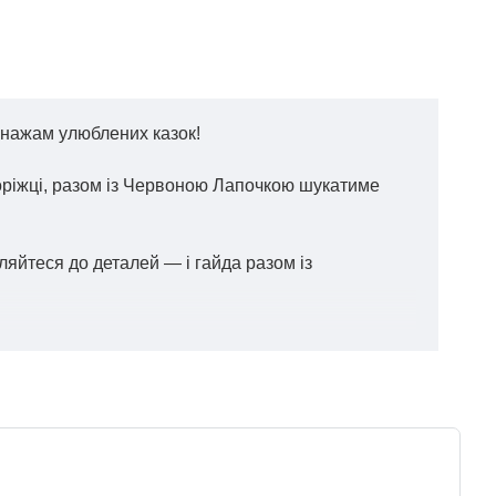
сонажам улюблених казок!
ілоріжці, разом із Червоною Лапочкою шукатиме
вляйтеся до деталей — і гайда разом із