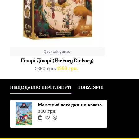
Geekach Games
Гікорі Дікорі (Hickory Dickory)
1999 грн.
2350 грн.
НЕЩОДАВНО ПЕРЕГЛЯНУТІ
ПОПУЛЯРНІ
Маленькі загадки на кожному поверсі Том 3 У країні казок
360 грн.