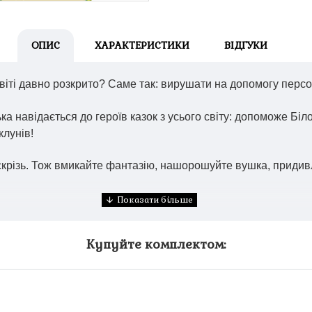
ОПИС
ХАРАКТЕРИСТИКИ
ВІДГУКИ
у світі давно розкрито? Саме так: вирушати на допомогу пер
ка навідається до героїв казок з усього світу: допоможе Б
клунів!
ть скрізь. Тож вмикайте фантазію, нашорошуйте вушка, приди
Купуйте комплектом: