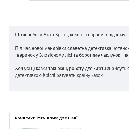
Що ж робити Агаті Кріспі, коли всі справи в рідном
Під час нової мандрівки славетна детективка Котянсь
тваринок у Зловісному лісі та боротиме чаклунок і ча
Хоч усі ці казки такі різні, роботу для Агати знайду
детективкою Кріспі рятувати країну казок!
Комплект "Між нами для Сімї"