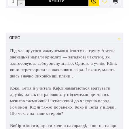
КУПИТИ
ОПИС
Під час другого чаклунського іспиту на групу Аґатти
зненацька напали крислаті — загадкові чаклуни, які
застосовують заборонену магію. Одного з учнів, Юіні,
вони перетворили на жахливого звіра. І схоже, мають
якісь значно лиховісніші плани…
Коко, Тетія й учитель Кіфлі намагаються врятувати
друзів, однак потрапляють у підземелля, де колись
мешкав таємничий і ненависний до чаклунів народ
Ромонон. Кіфлі тяжко поранено, Коко й Тетія у відчаї.
Що чекає на наших героїв?
Вибір між тим, що ти хочеш насправді, а що ні; на що