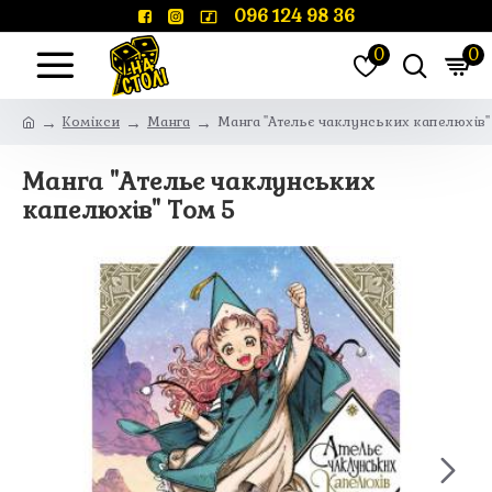
096 124 98 36
0
0
Комікси
Манга
Манга "Ательє чаклунських капелюхів"
Манга "Ательє чаклунських
капелюхів" Том 5