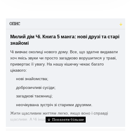
ОПИС
Милий дім Чі. Книга 5 манга: нові друзі та старі
знайомі
Чі вивчає околиці нового дому. Все, що здатне видавати
хоч якісь звуки чи просто загадково ворушитися у траві,
привертає її увагу. На нашу кішечку чекає багато
цікавого:
нові знайомства;
доброзичливі сусіди;
загадкові таємниці;
неочікувана зустріч зі старими друзями.
Жити щасливим життям легко, якщо воно і справді
щасливе. А Чі іншого і не знає!