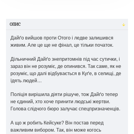
ОПИС
Дайґо вийшов проти Отого і ледве залишився
живим. Але це ще не фінал, це тільки початок.
Дільничний Дайґо знепритомнів під час сутички, і
зараз він не розуміє, де опинився. Так саме, як не
розуміє, що далі відбувається в Куґе, в селищі, де
їдять людей…
Поліція вирішила діяти рішуче, тож Дайґо тепер
не єдиний, хто хоче принити людські жертви.
Голова слідчого бюро залучає спецпризначенців.
А що ж робить Кейсуке? Він постав перед
важливим вибором. Так, він може когось