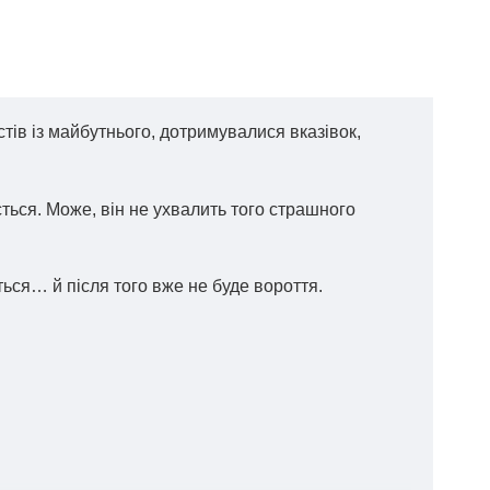
тів із майбутнього, дотримувалися вказівок,
сться. Може, він не ухвалить того страшного
ться… й після того вже не буде вороття.