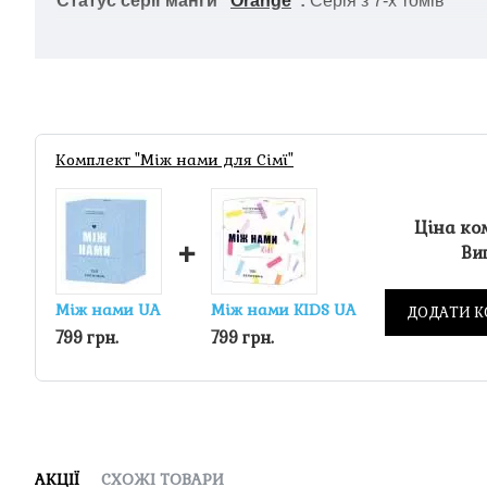
Статус серії м
анги "
Orange
"
:
Серія з 7-х томів
Комплект "Між нами для Сімї"
Ціна ко
+
Виг
Між нами UA
Між нами KIDS UA
ДОДАТИ К
799 грн.
799 грн.
АКЦІЇ
СХОЖІ ТОВАРИ