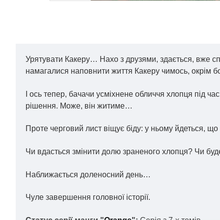
Урятувати Какеру… Нахо з друзями, здається, вже сп
намагалися наповнити життя Какеру чимось, окрім 
І ось тепер, бачачи усміхнене обличчя хлопця під час
рішення. Може, він житиме…
Проте черговий лист віщує біду: у ньому йдеться, що
Чи вдасться змінити долю зраненого хлопця? Чи буде
Наближається доленосний день…
Чуле завершення головної історії.