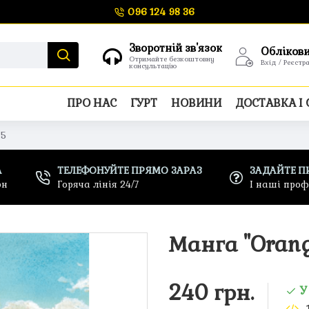
096 124 98 36
Зворотній зв'язок
Обліков
Отримайте безкоштовну
Вхід / Реєстр
консультацію
ПРО НАС
ГУРТ
НОВИНИ
ДОСТАВКА І
 5
А
ТЕЛЕФОНУЙТЕ ПРЯМО ЗАРАЗ
ЗАДАЙТЕ П
рн
Горяча лінія 24/7
І наші про
Манга "Orang
240 грн.
У