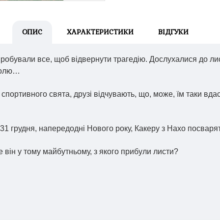
ОПИС
ХАРАКТЕРИСТИКИ
ВІДГУКИ
робували все, щоб відвернути трагедію. Дослухалися до лис
болю…
 спортивного свята, друзі відчувають, що, може, їм таки вда
 31 грудня, напередодні Нового року, Какеру з Нахо посваря
 він у тому майбутньому, з якого прибули листи?