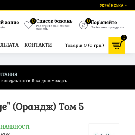
УКРАЇНСЬКА
0
Список бажань
0
ий запис
Порівняйте
Редагуйте свій список
ація
Порівняння продуктів
бажань
0
 ОПЛАТА
КОНТАКТИ
Товарів 0 (0 грн.)
ИТАННЯ
ф консультанти Вам допоможуть
e" (Орандж) Том 5
 НАЯВНОСТІ
1698