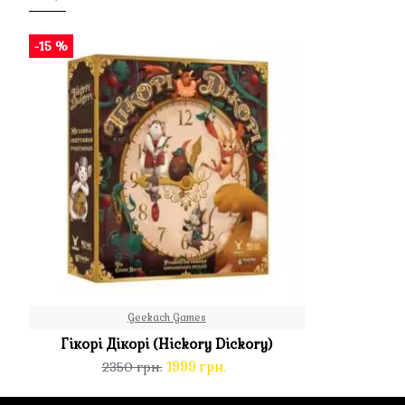
-15 %
Geekach Games
Гікорі Дікорі (Hickory Dickory)
1999 грн.
2350 грн.