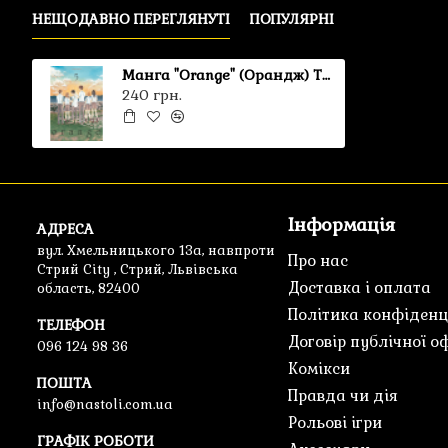
НЕЩОДАВНО ПЕРЕГЛЯНУТІ
ПОПУЛЯРНІ
Манга "Orange" (Орандж) Том 5
240 грн.
Інформація
АДРЕСА
вул. Хмельницького 13а, навпроти
Про нас
Стрий City , Стрий, Львівська
Доставка і оплата
область, 82400
Політика конфіденц
ТЕЛЕФОН
Договір публічної о
096 124 98 36
Комікси
ПОШТА
Правда чи дія
info@nastoli.com.ua
Рольові ігри
ГРАФІК РОБОТИ