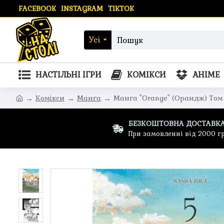
FACEBOOK
INSTAGRAM
TIKTOK
Усі
НАСТІЛЬНІ ІГРИ
КОМІКСИ
АНІМЕ
Комікси
Манга
Манга "Orange" (Орандж) Том
БЕЗКОШТОВНА ДОСТАВК
При замовленні від 2000 г