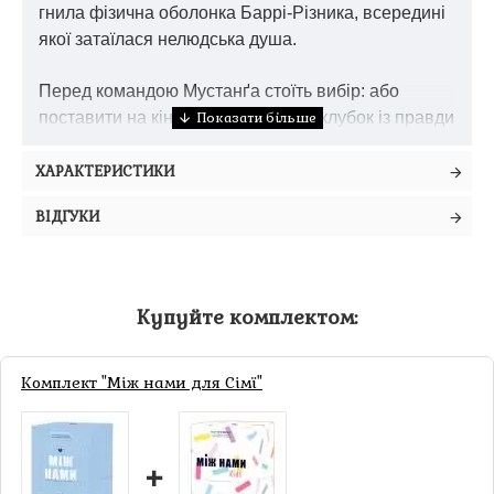
гнила фізична оболонка Баррі-Різника, всередині
якої затаїлася нелюдська душа.
Перед командою Мустанґа стоїть вибір: або
поставити на кін усе й розплутати клубок із правди
та брехні — або накласти головою.
ХАРАКТЕРИСТИКИ
Статус серії:
Серія з 18-ти томів.
ВІДГУКИ
Купуйте комплектом:
Комплект "Між нами для Сімї"
+