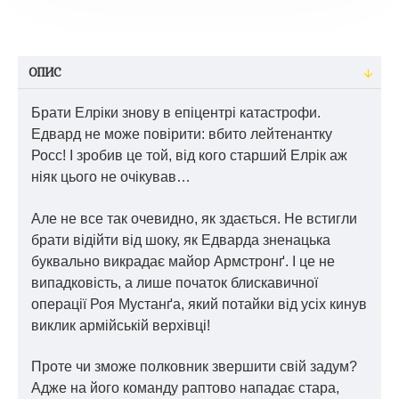
ОПИС
Брати Елріки знову в епіцентрі катастрофи.
Едвард не може повірити: вбито лейтенантку
Росс! І зробив це той, від кого старший Елрік аж
ніяк цього не очікував…
Але не все так очевидно, як здається. Не встигли
брати відійти від шоку, як Едварда зненацька
буквально викрадає майор Армстронґ. І це не
випадковість, а лише початок блискавичної
операції Роя Мустанґа, який потайки від усіх кинув
виклик армійській верхівці!
Проте чи зможе полковник звершити свій задум?
Адже на його команду раптово нападає стара,