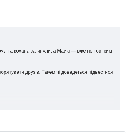
узі та кохана загинули, а Майкі — вже не той, ким
порятувати друзів, Такемічі доведеться підвестися