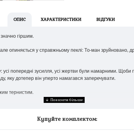
ОПИС
ХАРАКТЕРИСТИКИ
ВІДГУКИ
 значно гіршим.
, але опиняється у справжньому пеклі: То-ман зруйновано, др
у: усі попередні зусилля, усі жертви були намарними. Щоби 
ду, яку дотепер він уперто намагався заперечувати.
ким тернистим.
Купуйте комплектом: