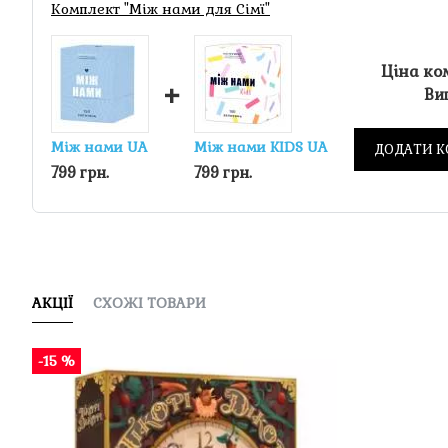
Комплект "Між нами для Сімї"
Ціна ко
+
Виг
Між нами UA
Між нами KIDS UA
ДОДАТИ К
799 грн.
799 грн.
АКЦІЇ
СХОЖІ ТОВАРИ
-15 %