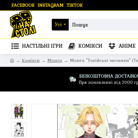
FACEBOOK
INSTAGRAM
TIKTOK
Усі
НАСТІЛЬНІ ІГРИ
КОМІКСИ
АНІМЕ
Комікси
Манга
Манга "Токійські месники" (To
БЕЗКОШТОВНА ДОСТАВК
При замовленні від 2000 г