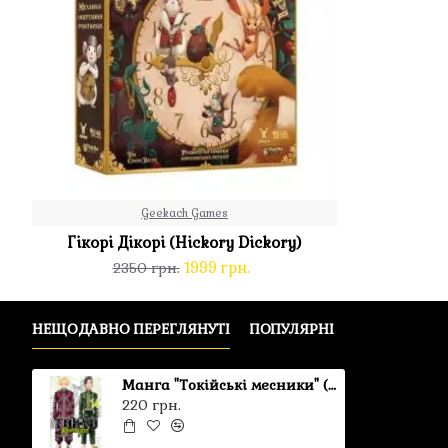
Geekach Games
Гікорі Дікорі (Hickory Dickory)
1999 грн.
2350 грн.
НЕЩОДАВНО ПЕРЕГЛЯНУТІ
ПОПУЛЯРНІ
Манга "Токійські месники" (Tokyo Revengers) Том 14
220 грн.