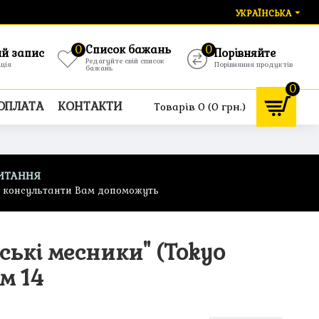
УКРАЇНСЬКА
0
Список бажань
0
ий запис
Порівняйте
Редагуйте свій список
ація
Порівняння продуктів
бажань
0
 ОПЛАТА
КОНТАКТИ
Товарів 0 (0 грн.)
ИТАННЯ
ф консультанти Вам допоможуть
ські месники" (Tokyo
м 14