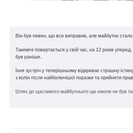
Він був певен, що все виправив, але майбутнє стало
Такемічі повертається у свій час, на 12 років уперед
був раніше.
Їхня зустріч у теперішньому відкриває страшну істин
з колін після найболючішої поразки та прийняти прав
Шлях до щасливого майбутнього ще ніколи не був та