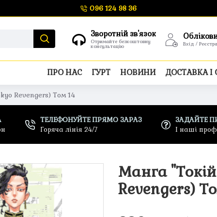
096 124 98 36
Зворотній зв'язок
Обліков
Отримайте безкоштовну
Вхід / Реєстр
консультацію
ПРО НАС
ГУРТ
НОВИНИ
ДОСТАВКА І
kyo Revengers) Том 14
А
ТЕЛЕФОНУЙТЕ ПРЯМО ЗАРАЗ
ЗАДАЙТЕ П
рн
Горяча лінія 24/7
І наші про
Манга "Токій
Revengers) То