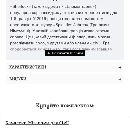
«Sherlock» (також відома як «Елементарно») –
популярна серія швидких детективних кооперативів для
1-8 гравців. У 2019 році ця гра стала номінантом
престижного конкурсу «Spiel des Jahres» (Гра року в
Німеччині). У кожній коробочці гравців чекає окрема
справа. Це цікавий детективний філлер, який можна
розслідувати соло, з друзями або членами сім’ї. Гра
сподобається як новачкам, так і досвідченим гравцям.
У серії «Шерлок» ви заочно змагаєтеся в
розслідуванні справ з легендарним детективом з
ХАРАКТЕРИСТИКИ
Бейкер-стріт. Зможете впоратися не гірше, ніж
геніальний Шерлок Голмс? Чи товктиметеся на
ВІДГУКИ
одному на місці, як інспектор Лестрейд?
Розслідування починається з короткого вступу, що
знайомить вас з деталями справи. Викладайте
потрібні докази й скидайте зайві, обговорюйте свої
Купуйте комплектом:
теорії та застосовуйте силу дедукції, щоб розгадати
таємницю.
Комплект "Між нами для Сімї"