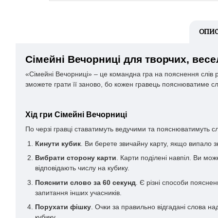
ОПИ
Сімейні Вечорниці для творчих, весе
«Сімейні Вечорниці» – це командна гра на пояснення слів р
зможете грати її заново, бо кожен гравець пояснюватиме сл
Хід гри Сімейні Вечорниці
По черзі гравці ставатимуть ведучими та пояснюватимуть сл
Кинути кубик
. Ви берете звичайну карту, якщо випало зн
Вибрати сторону карти
. Карти поділені навпіл. Ви мо
відповідають числу на кубику.
Пояснити слово за 60 секунд
. Є різні способи пояснен
запитання інших учасників.
Порухати фішку
. Очки за правильно відгадані слова на
кубику.