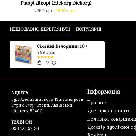
Гікорі Дікорі (Hickory Dickory)
1999 грн.
2350 грн.
НЕЩОДАВНО ПЕРЕГЛЯНУТІ
ПОПУЛЯРНІ
Сімейні Вечорниці 10+
999 грн.
Інформація
АДРЕСА
вул. Хмельницького 13а, навпроти
Про нас
Стрий City , Стрий, Львівська
Доставка і оплата
область, 82400
Політика конфіденц
ТЕЛЕФОН
Договір публічної о
096 124 98 36
Комікси