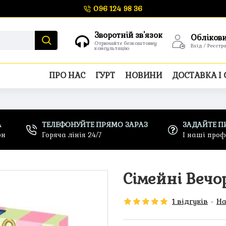
096 124 98 36
Зворотній зв'язок
Обліков
Отримайте безкоштовну
Вхід / Реєстр
консультацію
ПРО НАС
ГУРТ
НОВИНИ
ДОСТАВКА І
А
ТЕЛЕФОНУЙТЕ ПРЯМО ЗАРАЗ
ЗАДАЙТЕ П
рн
Горяча лінія 24/7
І наші про
Сімейні Вечо
1 відгуків
-
На