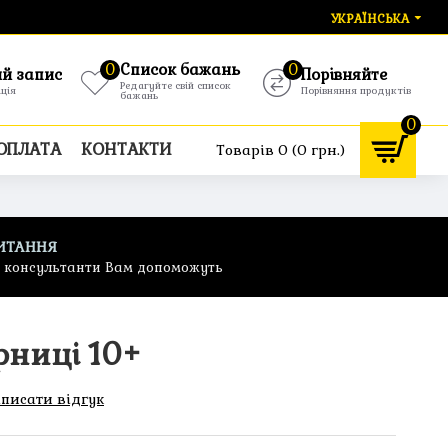
УКРАЇНСЬКА
0
Список бажань
0
ий запис
Порівняйте
Редагуйте свій список
ація
Порівняння продуктів
бажань
0
 ОПЛАТА
КОНТАКТИ
Товарів 0 (0 грн.)
ИТАННЯ
ф консультанти Вам допоможуть
рниці 10+
писати відгук