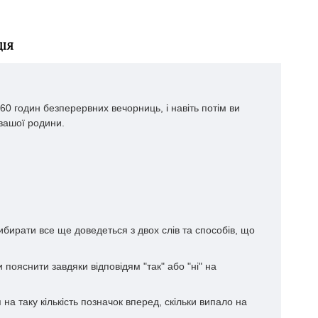
ІЯ
60 годин безперервних вечорниць, і навіть потім ви
 вашої родини.
ибирати все ще доведеться з двох слів та способів, що
 пояснити завдяки відповідям "так" або "ні" на
на таку кількість позначок вперед, скільки випало на