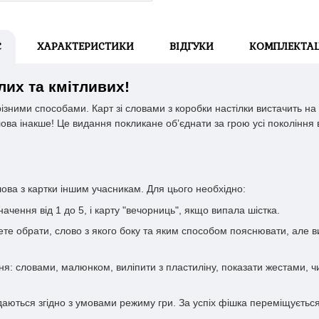
С
ХАРАКТЕРИСТИКИ
ВІДГУКИ
КОМПЛЕКТАЦ
лих та кмітливих!
ізними способами. Карт зі словами з коробки настілки вистачить на 
ова інакше! Це видання покликане обʼєднати за грою усі покоління
ова з картки іншим учасникам. Для цього необхідно:
ачення від 1 до 5, і карту "вечорниць", якщо випала шістка.
жете обрати, слово з якого боку та яким способом пояснювати, але в
ня: словами, малюнком, виліпити з пластиліну, показати жестами, чи
даються згідно з умовами режиму гри. За успіх фішка переміщується 