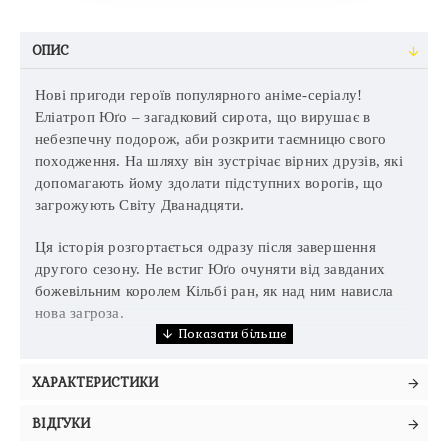
ОПИС
Нові пригоди героїв популярного аніме-серіалу!
Еліатроп Юґо – загадковий сирота, що вирушає в
небезпечну подорож, аби розкрити таємницю свого
походження. На шляху він зустрічає вірних друзів, які
допомагають йому здолати підступних ворогів, що
загрожують Світу Дванадцяти.
Ця історія розгортається одразу після завершення
другого сезону. Не встиг Юґо очуняти від завданих
божевільним королем Кільбі ран, як над ним нависла
нова загроза.
ХАРАКТЕРИСТИКИ
ВІДГУКИ