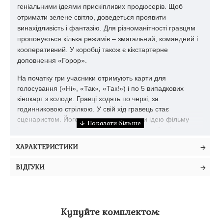
геніальними ідеями прискіпливих продюсерів. Щоб
отримати зелене світло, доведеться проявити
винахідливість і фантазію. Для різноманітності гравцям
пропонується кілька режимів – змагальний, командний і
кооперативний. У коробці також є кікстартерне
доповнення «Горор».
На початку гри учасники отримують карти для
голосування («Ні», «Так», «Так!») і по 5 випадкових
кінокарт з колоди. Гравці ходять по черзі, за
годинниковою стрілкою. У свій хід гравець стає
сценаристом. Його мета – презентувати ідею фільму
іншим гравцям (продюсерам), які можуть або відхилити
проєкт, або дати йому зелене світло.
ХАРАКТЕРИСТИКИ
Презентація
ВІДГУКИ
Сценарист викладає 2-4 кінокарти з руки у вибраному
порядку, складаючи з них назву фільму.
Голосування
Продюсери таємно вибирають по 1 карті для
Купуйте комплектом:
голосування й одночасно відкривають їх.