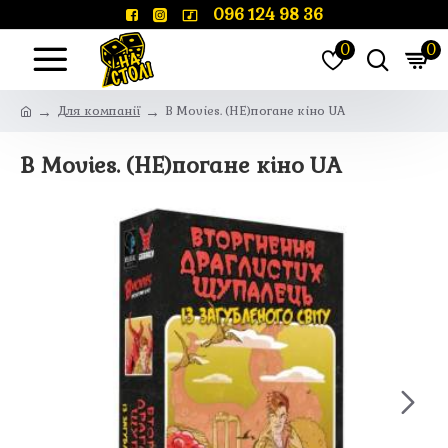
096 124 98 36
0
0
Для компанії
B Movies. (НЕ)погане кіно UA
B Movies. (НЕ)погане кіно UA