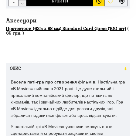
КУПИТИ
Аксесуари
Протектори (63.5 x 88 мм) Standard Card Game (100 шт)
(
65 грн. )
ОПИС
Весела паті-гра про створення фільмів.
Настільна гра
«B Movies» вийшла в 2021 році. Це дуже стильний і
прикольний компанійський філлер, що потішить як
кіноманів, так і звичайних любителів настільних ігор. Гра
«B Movies» ідеально підійде для розваги друзів, які
зібралися подивитися фільм або щось відсвяткувати.
У настільній грі «B Movies» учасники зможуть стати
сценаристами й спробувати зацікавити своїми