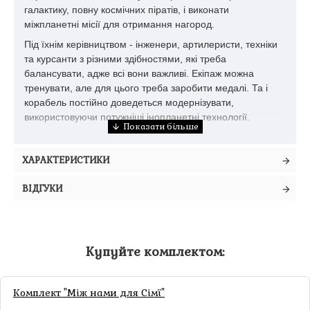
галактику, повну космічних піратів, і виконати
міжпланетні місії для отримання нагород.
Під їхнім керівництвом - інженери, артилеристи, техніки
та курсанти з різними здібностями, які треба
балансувати, адже всі вони важливі. Екіпаж можна
тренувати, але для цього треба заробити медалі. Та і
корабель постійно доведеться модернізувати,
використовуючи потужніші інопланетні технології.
Хід гри
ХАРАКТЕРИСТИКИ
Кожен гравець отримує на старті космічний корабель
з чотирма кімнатами, які можуть бути активовані
ВІДГУКИ
фігурками відповідного кольору. Фігурки членів
екіпажу чотирьох кольорів здатні виконувати
специфічні дії – переміщуватися між планетами,
стріляти в піратів, досліджувати карти та відновлювати
корабель після пошкоджень.
Купуйте комплектом:
У свій хід гравець виконує одну дію і передає хід далі,
процес повторюється доки всі гравці не спасують.
Комплект "Між нами для Сімї"
Коли ваш корабель знаходиться на планеті з картою