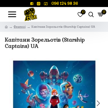
096 124 98 36
0
0
Фентезі
Капітани Зорельотів (Starship Captains) UA
Капітани Зорельотів (Starship
Captains) UA