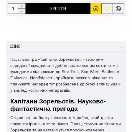
КУПИТИ
ОПИС
Настільна гра «Капітани Зорельотів» - єврогейм
середньої складності з добре реалізованим сеттингом з
кумедними відсилками до Star Trek, Star Wars, Battlestar
Galactica. Необхідність приймати важливі рішення та
планувати наперед тут розбавлена дрібкою впливу удачі
у вигляді космічних негараздів.
Капітани Зорельотів. Науково-
фантастична пригода
Ось ви вже на борту космічного корабля, який трішки
покрився іржою, але то нічого. Гравці стануть капітанами
Зорельотів та намагатимуться проскочити через