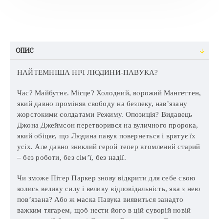
ОПИС
НАЙТЕМНІША НІЧ ЛЮДИНИ-ПАВУКА?
Час? Майбутнє. Місце? Холодний, ворожий Мангеттен,
який давно проміняв свободу на безпеку, нав’язану
жорстокими солдатами Режиму. Опозиція? Видавець
Джона Джеймсон перетворився на вуличного пророка,
який обіцяє, що Людина павук повернеться і врятує їх
усіх. Але давно зниклий герой тепер втомлений старий
– без роботи, без сім’ї, без надії.
Чи зможе Пітер Паркер знову відкрити для себе свою
колись велику силу і велику відповідальність, яка з нею
пов’язана? Або ж маска Павука виявиться занадто
важким тягарем, щоб нести його в цій суворій новій