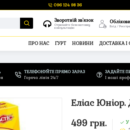
096 124 98 36
Зворотній зв'язок
Обліков
Отримайте безкоштовну
Вхід / Реєстр
консультацію
ПРО НАС
ГУРТ
НОВИНИ
ДОСТАВКА І
А
ТЕЛЕФОНУЙТЕ ПРЯМО ЗАРАЗ
ЗАДАЙТЕ П
рн
Горяча лінія 24/7
І наші про
Еліас Юніор.
499 грн.
У