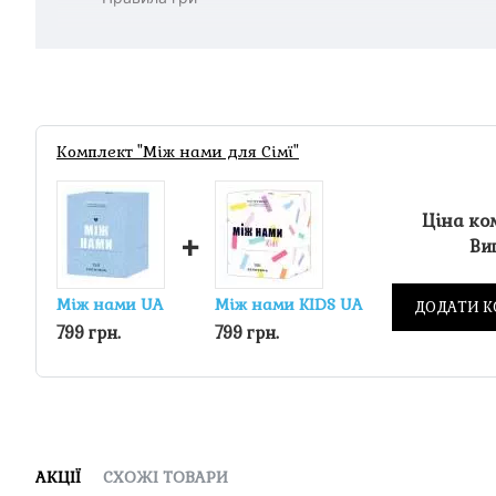
Комплект "Між нами для Сімї"
Ціна ко
+
Виг
Між нами UA
Між нами KIDS UA
ДОДАТИ К
799 грн.
799 грн.
АКЦІЇ
СХОЖІ ТОВАРИ