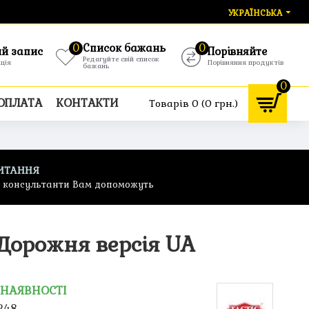
УКРАЇНСЬКА
0
Список бажань
0
ий запис
Порівняйте
Редагуйте свій список
ація
Порівняння продуктів
бажань
0
 ОПЛАТА
КОНТАКТИ
Товарів 0 (0 грн.)
ИТАННЯ
ф консультанти Вам допоможуть
 Дорожня версія UA
 НАЯВНОСТІ
248