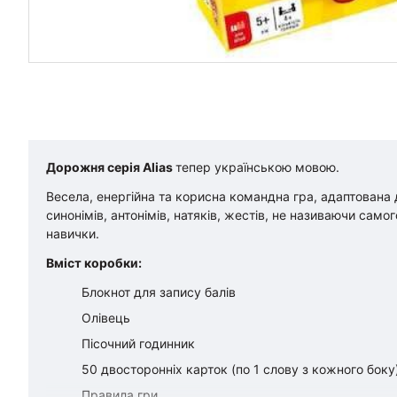
Дорожня серія Alias
тепер українською мовою.
Весела, енергійна та корисна командна гра, адаптована д
синонімів, антонімів, натяків, жестів, не називаючи сам
навички.
Вміст коробки:
Блокнот для запису балів
Олівець
Пісочний годинник
50 двосторонніх карток (по 1 слову з кожного боку
Правила гри