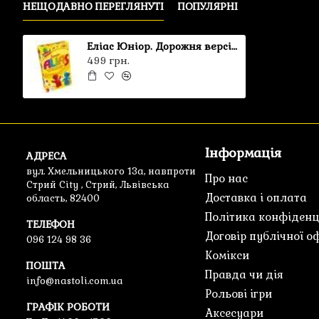
НЕЩОДАВНО ПЕРЕГЛЯНУТІ
ПОПУЛЯРНІ
Еліас Юніор. Дорожня версія UA
499 грн.
Інформація
АДРЕСА
вул. Хмельницького 13а, навпроти
Про нас
Стрий City , Стрий, Львівська
Доставка і оплата
область, 82400
Політика конфіденц
ТЕЛЕФОН
Договір публічної о
096 124 98 36
Комікси
ПОШТА
Правда чи дія
info@nastoli.com.ua
Рольові ігри
ГРАФІК РОБОТИ
Аксесуари