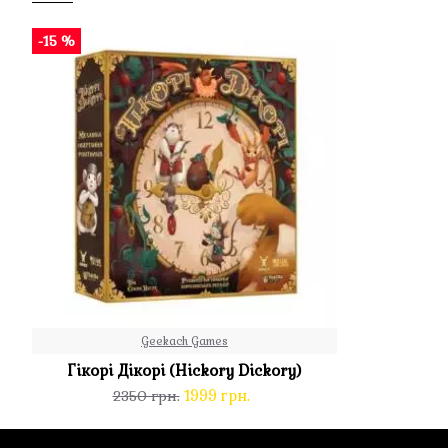
-15 %
Geekach Games
Гікорі Дікорі (Hickory Dickory)
1999 грн.
2350 грн.