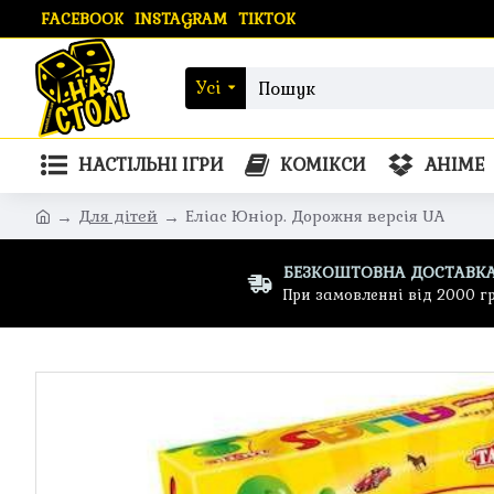
FACEBOOK
INSTAGRAM
TIKTOK
Усі
НАСТІЛЬНІ ІГРИ
КОМІКСИ
АНІМЕ
Для дітей
Еліас Юніор. Дорожня версія UA
БЕЗКОШТОВНА ДОСТАВК
При замовленні від 2000 г