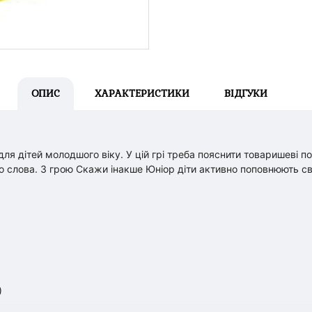
ОПИС
ХАРАКТЕРИСТИКИ
ВІДГУКИ
ля дітей молодшого віку. У цій грі треба пояснити товаришеві п
ого слова. З грою Скажи інакше Юніор діти активно поповнюють с
)