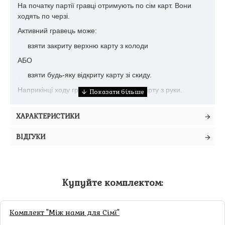
На початку партії гравці отримують по сім карт. Вони
ходять по черзі.
Активний гравець може:
взяти закриту верхню карту з колоди
АБО
взяти будь-яку відкриту карту зі скиду.
Наприкінці ходу гравець скидає одну карту з руки.
Скинуті карти лежать горілиць
ХАРАКТЕРИСТИКИ
ВИЗНАЧЕННЯ ПЕРЕМОЖЦЯ
ВІДГУКИ
Гра закінчується, коли в скиді накопичується десять карт.
Учасники підсумовують очки сили на своїх картах,
додають бонуси і віднімають штрафи. Для зручності
підрахунку очок передбачений спеціальний блокнот.
Купуйте комплектом:
Перемагає гравець з найбільшою кількістю очок.
Комплект "Між нами для Сімї"