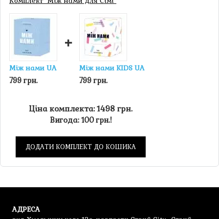
Комплект "Між нами для Сімї"
обмінюватися ресурсами, прокладати шляхи та
всіляко розвивати свої території.
Цю та інші ігри Ви можете купити в нашому
+
онлайн-магазині
Настолі
.
Між нами UA
Між нами KIDS UA
799 грн.
799 грн.
Ціна комплекта: 1498 грн.
Вигода: 100 грн.!
ДОДАТИ КОМПЛЕКТ ДО КОШИКА
АДРЕСА