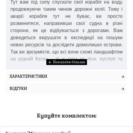
Тут вам під силу спускати свої кораблі на воду,
продовжуючи таким чином дорожні колії. Тому і
аварії корабля тут не буває, ви просто
розминетеся, направивши свої судна в різні
сторони, як це відбувається з дорогами. Вам
доведеться вирушати в експедиції на пошуки
нових ресурсів та дослідити довколишні острови.
Так ви зрозумієте, що всі вони схожі ландшафтом
на рідний Катан – ті ж гори та ліси, пустелі та
пасовища, проте подекуди є і родовища із
золотом. При цьому золото не вводиться в гру як
ХАРАКТЕРИСТИКИ
окремий вид ресурсу, просто за нього відразу ж
купуються два будь-які необхідні ресурси на вибір.
ВІДГУКИ
Окрім звичного розбійника, що орудує на суші, на
вашому шляху може виявитися пірат, що зазіхнув
на трюм вашого корабля. Причому діятимуть ці
Купуйте комплектом:
двоє одночасно за один хід. В іншому вам, як і
раніше, знадобиться будувати міста, добувати та